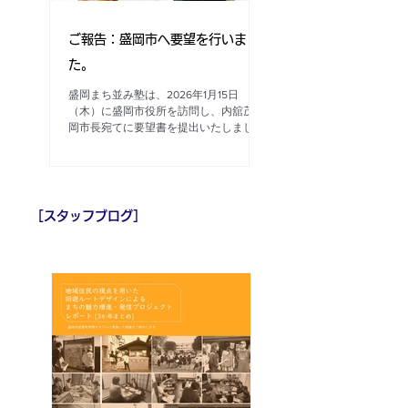
ご報告：盛岡市へ要望を行いまし
た。
盛岡まち並み塾は、2026年1月15日
（木）に盛岡市役所を訪問し、内舘茂盛
岡市長宛てに要望書を提出いたしました
。 現在、盛岡市では123の事業を対象と
した見直し案の検討が進められています
。その中で、大慈寺地区のまちづくりを
担う「歴史的街並み保存活用事業」が見
直しの対象となりました 。 本事業がこ
［
スタッフブログ
］
れまで果たしてきた役割と効果を適切に
評価していただくことを求めるととも
に、事業の現状維持と継続を要望してま
いりました。 私たち盛岡まち並み塾
は、平成15年設立以来、盛岡市大慈寺地
区を拠点に地域住民の皆様とともに歴史
的街並みや暮らし文化の保全と形成、そ
してこれらを次世代に継承するため活動
を進めてまいりました。今後も地域の皆
様、盛岡市関係各部署の皆様と一体とな
り、盛岡市民共有の財産である歴史的資
源を、「盛岡ブランド」としての発信に