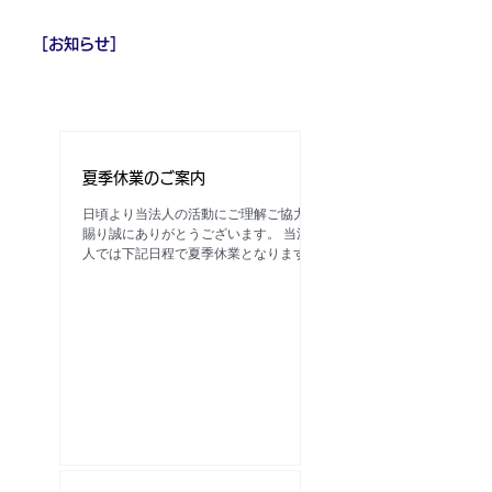
かわまちづくり（舟運）実行委員会」事
務局 ℡：019-601-7244 ※当法人での
搭乗券の取り扱いはございませんので、
［お知らせ］
詳細は「北上川に舟っこを運航する盛
岡の会」までお問合せをお願いいたしま
す。
夏季休業のご案内
日頃より当法人の活動にご理解ご協力を
賜り誠にありがとうございます。 当法
人では下記日程で夏季休業となります。
【2026年夏季休業】 ※８月12日(水) 定
休日 ・８月13日(木) ・８月15日(土) ・８
月16日(日) 8月14日は「残したい盛岡のお
盆迎え火・黒川さんさ門付け」開催のた
め営業します。 8月17日（月）より通常
営業となります。 期間中はご不便をお
かけいたしますが、何卒ご了承ください
ますようお願い申し上げます。 【お問
合せ】 NPO法人盛岡まち並み塾 事
務局 盛岡市鉈屋町3番15号「大慈清
水お休み処」内 営業時間 10時～16
時 水曜定休日 電 話 019-656-