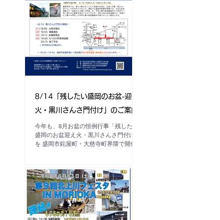
8/14「残したい盛岡のお盆-迎え
火・黒川さんさ門付け」のご案内
今年も、8月お盆の恒例行事「残したい
盛岡のお盆迎え火・黒川さんさ門付け」
を 盛岡市鉈屋町・大慈寺町界隈で開催
します。 ■日 程：2026年８月14日
(金）19：00頃～20：15頃 ■門付け順
路： ※「大慈寺」での門付け終了後
に、鉈屋町の通りから「もりおか町家物
語館」で門付けが行われます。 「細
重酒店」付近～「佐藤青果店」付近～
「もりおか町家物語館（風の広場）」
※18：45～19：45 鉈屋町の通りの一部