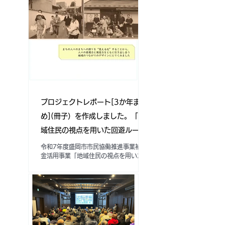
努め、観光推進と地域活性化を推進して
参ります。 今回の要望書提出にあた
り、地域の皆様、関係団体、市議会議員
の皆様から多くの応援をいただきました
ことに、心より感謝申し上げます 。 皆
様からのご支援を糧に、より一層活動を
推進してまいる
プロジェクトレポート[3か年まと
め](冊子）を作成しました。「地
域住民の視点を用いた回遊ルート
デザインによるまちの魅力増進・
令和7年度盛岡市市民協働推進事業補助
金活用事業「地域住民の視点を用いた回
発信事業」※ダウンロード可
遊ルートデザインによるまちの魅力増
進・発信事業」について、3か年に及ぶ
活動内容をまとめたプロジェクトレポー
トを作成しました。A4サイズ24ページ
の冊子です。 レポートの構成は、前半
は3年目の新規取り組み「まち探訪＆交
流会」を含むプロジェクトの実施プロセ