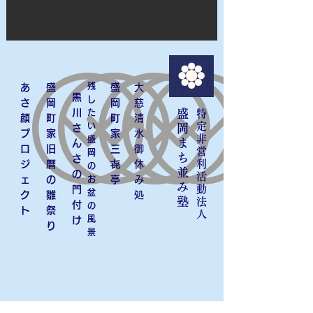
残
あ
​盛
盛
大
黒
し
さ
岡
岡
慈
川
盛
た
特
顔
町
町
​清
定
い
岡
さ
プ
家
家
水
非
盛
ま
ん
ロ
旧
三
御
営
岡
ち
さ
利
ジ
暦
㐂
休
の
並
の
活
ェ
の
お
亭
み
み
動
門
盆
ク
雛
処
塾
法
付
の
ト
祭
人
風
け
り
景