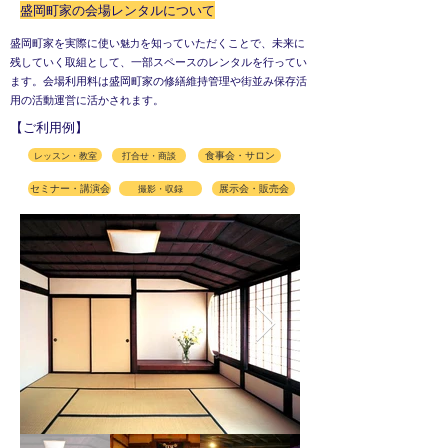
盛岡町家の会場レンタルについて
盛岡町家を実際に使い
を知っていただくことで、未来に
魅力
残していく取組として、一部スペースのレンタルを行ってい
ます。会場利用料は盛岡町家の修繕維持管理や街並み保存活
用の活動運営に活かされます。
【ご利用例】
レッスン・教室
打合せ・商談
食事会・サロン
セミナー・講演会
撮影・収録
展示会・販売会