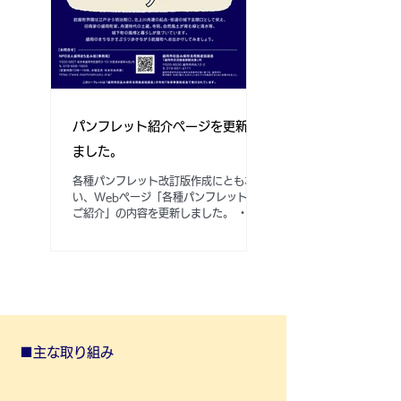
史まちづくりの取組の紹介。そして、大
慈寺地区での市民と事業者の建物改修活
用事例紹介を行いました。後半は来場者
参加型のオープンクロストークを行いま
した。 「盛岡まち並み塾」と盛岡市の
協働によるまちづくりのあゆみ 【主催
者挨拶】20年前の決断を、次代の誇り
へつなぐ。 ――特定非営利活動法人盛
パンフレット紹介ページを更新し
岡まち並み塾 理事長 海野 伸 ■ 「4車
線道路」ではなく「盛岡の暮らしの文化
ました。
と歴史を伝える街並み」を選んだ原点...
各種パンフレット改訂版作成にともな
い、Webページ「各種パンフレットの
ご紹介」の内容を更新しました。 ・
「ぶらり鉈屋町（なたやちょう）マッ
プ」Ｒ７年度版 ・「盛岡町家」Ｒ７年
度版 ・「もりおか鉈屋町界隈案内図」
Ｒ７年度版 ・「音声コンテンツ連動
盛岡市鉈屋町界隈魅力ガイド＆散策ルー
トマップ」Ｒ７年度版 ★各種パンフレ
ット紹介ページ 岩手県盛岡市大慈寺地
区の盛岡町家等の歴史的建造物と街並
■主な取り組み
み、そこに息づく人々の暮らしと文化の
魅力や楽しみ方などをご紹介していま
す。 盛岡町家等の歴史的建造物をから