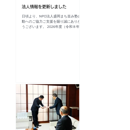
1603 メール トップページ下部
法人情報を更新しました
■お問合せ より
日頃より、NPO法人盛岡まち並み塾の活
動へのご協力ご支援を賜り誠にありがと
うございます。 2026年度（令和８年
度）の総会が終了しましたので、2025
年度（令和７年度）財務報告ならびに事
業報告を公開いたします。 こちらから
ご覧いただけます。 引き続き、盛岡市
における、歴史的なまち並み及び建築物
等と暮らしの文化を 次世代に継承する
ために、地域住民と共に、その保存・活
用を通じて、まちづくりや景観形成等の
推進を図る活動に関する事業を行い、地
域の歴史・文化の向上と活性化、観光の
振興に寄与することを目的し活動してま
いります。 今後とも活動へのご理解ご
協力、ならびにご支援をいただきますよ
う、 何卒よろしくお願い申し上げま
す。