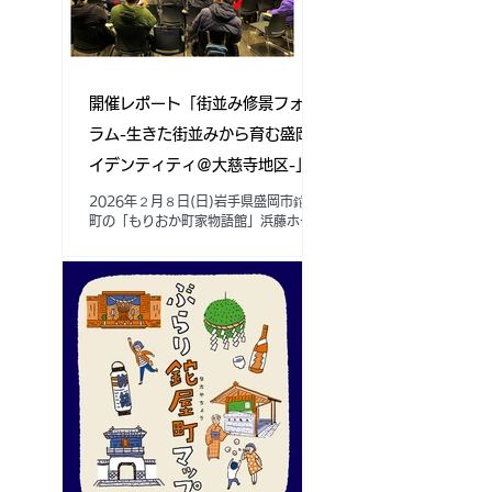
スとポイントを収録し、後半はプロジェ
クトを通じて収集した地域の人々の視点
から捉えた地域の魅力を紹介する資料集
となっています。 ​ 岩手県盛岡市鉈屋町
界隈をモデルに実施したプロジェクト
開催レポート「街並み修景フォー
を、他地域でも同様に実施できるように
参考となる資料として作成しました。
ラム-生きた街並みから育む盛岡ア
市民や住民によるまちづくりや情報発信
イデンティティ＠大慈寺地区-」
意識の醸成と、まちへのほこりや愛着の
醸成のための取組の参考にご活用いただ
2026.2.8(日)
2026年２月８日(日)岩手県盛岡市鉈屋
けますと幸いです。 ​ ★「地域住民の視
町の「もりおか町家物語館」浜藤ホール
点を用いた回遊ルートによるまちの魅力
にて開催しました 「街並み修景フォー
増進・発信プロジェクトレポート[3か年
ラム-生きた街並みから育む盛岡アイデ
まとめ] ～まちの人々のまちへのほこ
ンティティ＠大慈寺地区-」の開催レポ
りを“見える化”することから、人々の表
ートをお届けします。 本フォーラム
現力と発信力をともに引き出し合う地域
は、大慈寺・鉈屋町界隈の歴史的街並み
のつながりのデザインにとりくみました
を活かした取り組みを共有し、これから
～」 ★入
の盛岡ブランドとしての保存活用の価値
と可能性を皆さんと共に考えるために開
催いたしました。 参加者は定員50名の
ところ約80名の方々が地区内外から集
いました。 ■ 前半は当法人と盛岡市
による大慈寺地区景観地区重点保存地区
を対象とした、住民等と行政の協働の歴