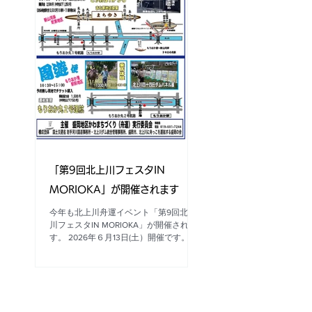
区間が歩行者専用道路・車両通行止めと
なります。 ※荒天中止の場合あり。最
新情報はこちらのホームページよりご確
認お願いいたします。 主催：NPO法人
盛岡まち並み塾 共済：鉈屋町町内会、
もりおか町家物語館 協力 盛岡市街並
み保存活用推進協議会 【お問合せ】
NPO法人盛岡並み塾 事務局 電話：019-
656-1603 営業時間：10時～16時（水曜
定休、その他夏季休業有り8/13、15、
16）
―――――――――――――――――――――――――――――――
――――――――― 「残したい盛岡のお盆 黒
川さんさの門付け」の紹介ページ 岩手
「第9回北上川フェスタIN
県盛岡
MORIOKA」が開催されます
今年も北上川舟運イベント「第9回北上
川フェスタIN MORIOKA」が開催されま
す。 2026年６月13日(土）開催です。 ■
詳細お問合せ・搭乗予約先 「北上
川に舟っこを運航する盛岡の会」ホーム
ページへ
https://www.kitakamigawa-fune.net/
【主催・お問合せ先】 「盛岡地区