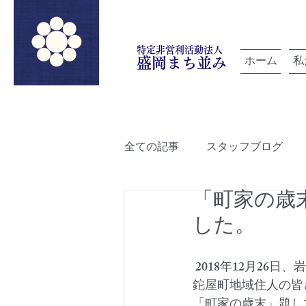
特定非営利活動法人
ホーム
私
盛岡まち並み
全ての記事
スタッフブログ
「町家の歳
「雲を紡ぐ」でつながろうプロ
した。
ルートデザイン
盛岡町家
 2018年12月2
鉈屋町地域住人の皆
「町家の歳末」題し