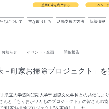
盛岡町家を利用する
イベント
たちについて
主な取り組み
活動支援の方法
新着情報
お知らせ
イベント・企画
開催報告
末－町家お掃除プロジェクト」を
ジェクト
盛岡町家春祭り
北上川に舟っこを運航する
旧暦の雛祭り
建築と地域の関わりまちびらき
6日、岩手県立大学盛岡短期大学部国際文化学科との共催によ
さんと「もりおかワカものプロジェクト」の皆さんの協
て“町家お掃除プロジェクト”を実施しました。