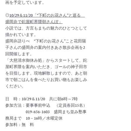
画を予定しています。
◎
10/29＆11/20「“下町のお花さん”と巡る　
盛岡弁で鉈屋町界隈朝さんぽ」
小説では、方言もまちの魅力のひとつとして
描かれています。
盛岡弁語りべ　“下町のお花さん”こと花田陽
子さんの盛岡弁の案内付きあさ散歩企画を2
回開催します。
「大慈清水御休み処」からスタートして、鉈
屋町界隈を案内いただき、ゴールの神子田市
を目指します。現地解散しますので、あと朝
市で朝ごはんを食べたりお買い物もお楽しみ
ください。
日　時：10/29＆11/20　共に朝6時～7時
参加方法：要事事前申込　（定員各回15名）
　　　　　019-656-1603　盛岡まち並み塾事
務局まで　10－16時／水曜定休
参加料：無　料