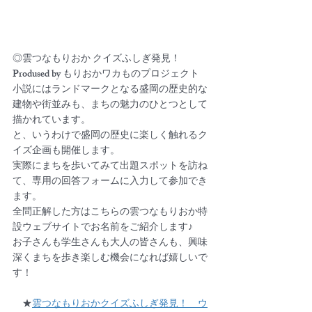
◎雲つなもりおか クイズふしぎ発見！　
Prodused by もりおかワカものプロジェクト
小説にはランドマークとなる盛岡の歴史的な
建物や街並みも、まちの魅力のひとつとして
描かれています。
と、いうわけで盛岡の歴史に楽しく触れるク
イズ企画も開催します。
実際にまちを歩いてみて出題スポットを訪ね
て、専用の回答フォームに入力して参加でき
ます。
全問正解した方はこちらの雲つなもりおか特
設ウェブサイトでお名前をご紹介します♪
お子さんも学生さんも大人の皆さんも、興味
深くまちを歩き楽しむ機会になれば嬉しいで
す！
　★
雲つなもりおかクイズふしぎ発見！　ウ