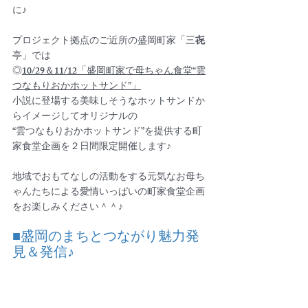
に♪
プロジェクト拠点のご近所の盛岡町家「三
㐂
亭」では
◎
10/29＆11/12「盛岡町家で母ちゃん食堂“雲
つなもりおかホットサンド”」
小説に登場する美味しそうなホットサンドか
らイメージしてオリジナルの
“雲つなもりおかホットサンド”を提供する町
家食堂企画を２日間限定開催します♪
地域でおもてなしの活動をする元気なお母ち
ゃんたちによる愛情いっぱいの町家食堂企画
をお楽しみください＾＾♪
■盛岡のまちとつながり魅力発
見＆発信♪