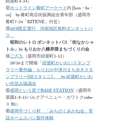
紺屋町4-34）
⑫
ホットライン肴町アーケード
内 [hon・bs・
co]　by 肴町商店街振興組合青年部（盛岡市
肴町7-24「KITENE」付近）
⑬
10/8限定運行　河南地区無料ボンネットバ
ス　
　昭和のレトロ ボンネットバス「街なかシャ
トル」by もりおか八幡界隈まちづくりの会
⑭
ござ九
（盛岡市紺屋町1-13）
　10/16まで開催「
紺屋町かいわいスタンプ
ラリー番外編　もりおか中津川まち歩きスタ
ンプラリー[紺スタミニ]」　by 紺屋町かいわ
い街並み協議会
⑮
盛岡という星でBASE STATION
（盛岡市
菜園1-8-15パルクアベニュー・カワトクcube-
Ⅱ B1）
⑯
盛岡手づくり村　「みちのくあかね会」常
設ホームスパン製作体験