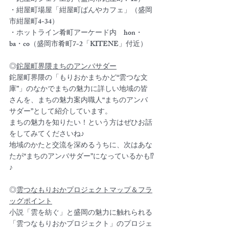
・紺屋町場屋「紺屋町ばんやカフェ」（盛岡
市紺屋町4-34）
・ホットライン肴町アーケード内　hon・
ba・co（盛岡市肴町7-2「KITENE」付近）
◎
鉈屋町界隈まちのアンバサダー
鉈屋町界隈の「もりおかまちかど“雲つな文
庫”」のなかでまちの魅力に詳しい地域の皆
さんを、まちの魅力案内職人“まちのアンバ
サダー”として紹介しています。
まちの魅力を知りたい！という方はぜひお話
をしてみてくださいね♪
地域のかたと交流を深めるうちに、次はあな
たが“まちのアンバサダー”になっているかも⁉
♪
◎
雲つなもりおかプロジェクトマップ＆フラ
ッグポイント
小説「雲を紡ぐ」と盛岡の魅力に触れられる
「雲つなもりおかプロジェクト」のプロジェ