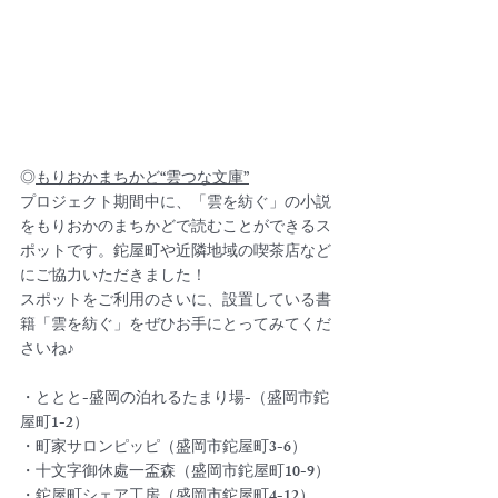
◎
もりおかまちかど“雲つな文庫”
プロジェクト期間中に、「雲を紡ぐ」の小説
をもりおかのまちかどで読むことができるス
ポットです。鉈屋町や近隣地域の喫茶店など
にご協力いただきました！
スポットをご利用のさいに、設置している書
籍「雲を紡ぐ」をぜひお手にとってみてくだ
さいね♪
・ととと-盛岡の泊れるたまり場-（盛岡市鉈
屋町1-2）
・町家サロンピッピ（盛岡市鉈屋町3-6）
・十文字御休處一盃森（盛岡市鉈屋町10-9）
・鉈屋町シェア工房（盛岡市鉈屋町4-12）