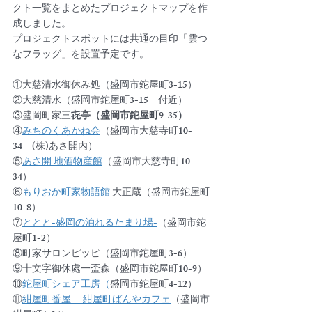
クト一覧をまとめたプロジェクトマップを作
成しました。
プロジェクトスポットには共通の目印「雲つ
なフラッグ」を設置予定です。
①大慈清水御休み処（盛岡市鉈屋町3-15）
②大慈清水（盛岡市鉈屋町3-15　付近）
③盛岡町家三
㐂亭（盛岡市鉈屋町9-35）
④
みちのくあかね会
（盛岡市大慈寺町10-
34　(株)あさ開内）
⑤
あさ開 地酒物産館
（盛岡市大慈寺町10-
34）
⑥
もりおか町家物語館
 大正蔵（盛岡市鉈屋町
10-8）
⑦
ととと-盛岡の泊れるたまり場-
（盛岡市鉈
屋町1-2）
⑧町家サロンピッピ（盛岡市鉈屋町3-6）
⑨十文字御休處一盃森（盛岡市鉈屋町10-9）
⑩
鉈屋町シェア工房（
盛岡市鉈屋町4-12）
⑪
紺屋町番屋 　紺屋町ばんやカフェ
（盛岡市