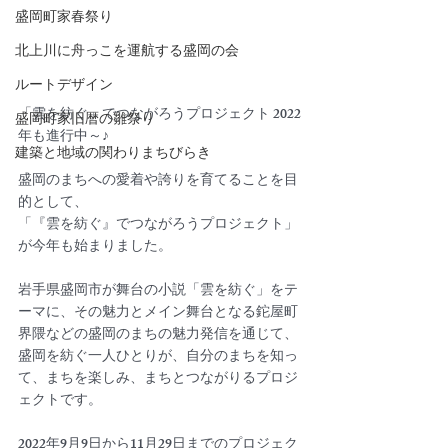
盛岡町家春祭り
北上川に舟っこを運航する盛岡の会
ルートデザイン
「雲を紡ぐ」でつながろうプロジェクト 2022
盛岡町家旧暦の雛祭り
年も進行中～♪
建築と地域の関わりまちびらき
盛岡のまちへの愛着や誇りを育てることを目
的として、
「『雲を紡ぐ』でつながろうプロジェクト」
が今年も始まりました。
岩手県盛岡市が舞台の小説「雲を紡ぐ」をテ
ーマに、その魅力とメイン舞台となる鉈屋町
界隈などの盛岡のまちの魅力発信を通じて、
盛岡を紡ぐ一人ひとりが、自分のまちを知っ
て、まちを楽しみ、まちとつながりるプロジ
ェクトです。
2022年9月9日から11月29日までのプロジェク