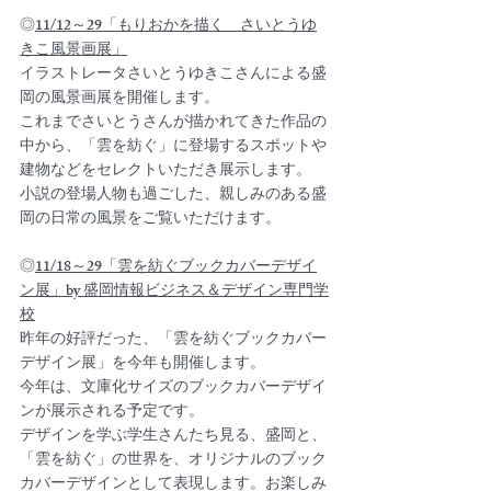
◎
11/12～29「もりおかを描く　さいとうゆ
きこ風景画展」
イラストレータさいとうゆきこさんによる盛
岡の風景画展を開催します。
これまでさいとうさんが描かれてきた作品の
中から、「雲を紡ぐ」に登場するスポットや
建物などをセレクトいただき展示します。
小説の登場人物も過ごした、親しみのある盛
岡の日常の風景をご覧いただけます。
◎
11/18～29「雲を紡ぐブックカバーデザイ
ン展」by 盛岡情報ビジネス＆デザイン専門学
校
昨年の好評だった、「雲を紡ぐブックカバー
デザイン展」を今年も開催します。
今年は、文庫化サイズのブックカバーデザイ
ンが展示される予定です。
デザインを学ぶ学生さんたち見る、盛岡と、
「雲を紡ぐ」の世界を、オリジナルのブック
カバーデザインとして表現します。お楽しみ