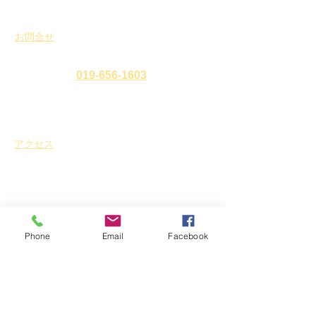
お問合せ
​
特定非営利活動法人 盛岡まち並み塾
℡・Fax
019-656-1603
アクセス
〒
020-0827
岩手県盛岡市鉈屋町3番15号
「大慈清水御休み処」
営業時間 10時～16時／休業日 水曜日・年末年始
Phone
Email
Facebook
ホーム
新着情報
イベント
お知らせ
スタッフブログ