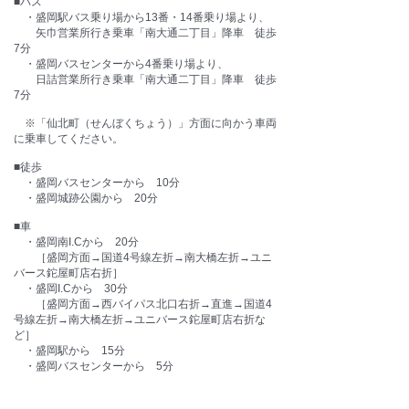
■バス
・盛岡駅バス乗り場から13番・14番乗り場より、
矢巾営業所行き乗車「南大通二丁目」降車 徒歩
7分
・盛岡バスセンターから4番乗り場より、
日詰営業所行き乗車「南大通二丁目」降車 徒歩
7分
​ ※「仙北町（せんぼくちょう）」方面に向かう車両
に乗車してください。
■徒歩
・盛岡バスセンターから 10分
・盛岡城跡公園から 20分
■車
・盛岡南I.Cから 20分
［盛岡方面→国道4号線左折→南大橋左折→ユニ
バース鉈屋町店右折］
・盛岡I.Cから 30分
［盛岡方面→西バイパス北口右折→直進→国道4
号線左折→南大橋左折→ユニバース鉈屋町店右折な
ど］
・盛岡駅から 15分
・盛岡バスセンターから 5分