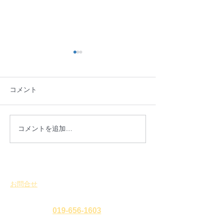
コメント
「第9回北上川フェスタIN
開催御礼：「盛
コメントを追加…
MORIOKA」が開催され
暦の雛祭り2026
ます
お問合せ
​
特定非営利活動法人 盛岡まち並み塾
℡・Fax
019-656-1603