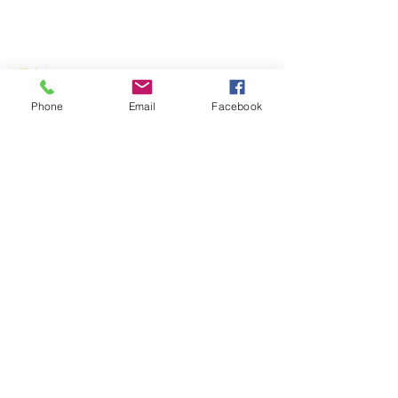
アクセス
Phone
Email
Facebook
〒
020-0827
岩手県盛岡市鉈屋町3番15号
「大慈清水御休み処」
営業時間 10時～16時／休業日 水曜日・年末年始
ホーム
新着情報
イベント
お知らせ
スタッフブログ
法人情報
法人概要
役 員
事業内容
財務報告