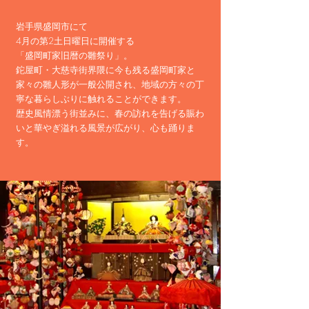
岩手県盛岡市にて
4月の第2土日曜日に開催する
「盛岡町家旧暦の雛祭り」。
鉈屋町・大慈寺街界隈に今も残る
​盛岡町家と
家々の雛人形が一般公開され、地域の方々の丁
寧な暮らしぶりに触れることができます。
歴史風情漂う
街並みに、春の訪れを告げる
賑わ
いと華やぎ溢れる風景が広がり、心も踊りま
す。