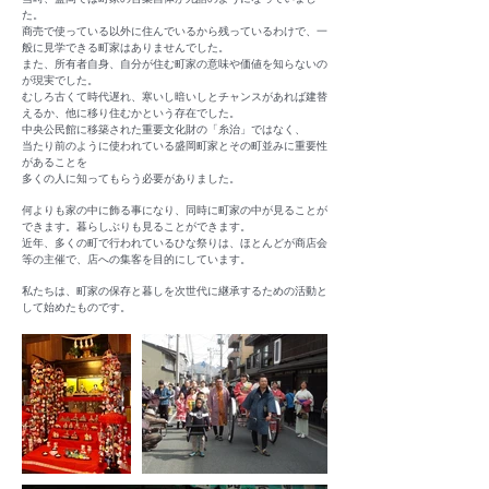
た。
商売で使っている以外に住んでいるから残っているわけで、一
般に見学できる町家はありませんでした。
また、所有者自身、自分が住む町家の意味や価値を知らないの
が現実でした。
むしろ古くて時代遅れ、寒いし暗いしとチャンスがあれば建替
えるか、他に移り住むかという存在でした。
中央公民館に移築された重要文化財の「糸治」ではなく、
当たり前のように使われている盛岡町家とその町並みに重要性
があることを
多くの人に知ってもらう必要がありました。
何よりも家の中に飾る事になり、同時に町家の中が見ることが
できます。暮らしぶりも見ることができます。
近年、多くの町で行われているひな祭りは、ほとんどが商店会
等の主催で、店への集客を目的にしています。
私たちは、町家の保存と暮しを次世代に継承するための活動と
して始めたものです。