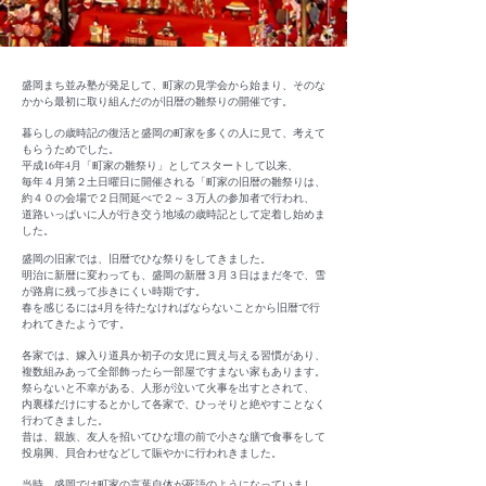
盛岡まち並み塾が発足して、町家の見学会から始まり、そのな
かから最初に取り組んだのが旧暦の雛祭りの開催です。
暮らしの歳時記の復活と盛岡の町家を多くの人に見て、考えて
もらうためでした。
平成16年4月「町家の雛祭り」としてスタートして以来、
毎年４月第２土日曜日に開催される「町家の旧暦の雛祭りは、
約４０の会場で２日間延べで２～３万人の参加者で行われ、
道路いっぱいに人が行き交う地域の歳時記として定着し始めま
した。
盛岡の旧家では、旧暦でひな祭りをしてきました。
明治に新暦に変わっても、盛岡の新暦３月３日はまだ冬で、雪
が路肩に残って歩きにくい時期です。
春を感じるには4月を待たなければならないことから旧暦で行
われてきたようです。
各家では、嫁入り道具か初子の女児に買え与える習慣があり、
複数組みあって全部飾ったら一部屋ですまない家もあります。
祭らないと不幸がある、人形が泣いて火事を出すとされて、
内裏様だけにするとかして各家で、ひっそりと絶やすことなく
行わてきました。
昔は、親族、友人を招いてひな壇の前で小さな膳で食事をして
投扇興、貝合わせなどして賑やかに行われきました。
当時、盛岡では町家の言葉自体が死語のようになっていまし