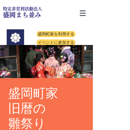
特定非営利活動法人
盛岡まち並み
盛岡町家を利用する
イベントに参加する
盛岡町家
旧暦の
雛祭り