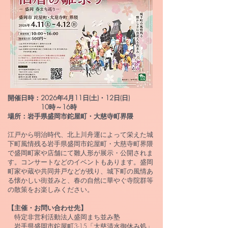
開催日時：2026年4月11日(土)・12日(日)
10時～16時
​場所：岩手県盛岡市鉈屋町・大慈寺町界隈
江戸から明治時代、北上川舟運によって栄えた城
下町風情残る岩手県盛岡市鉈屋町・大慈寺町界隈
で盛岡町家や店舗にて雛人形が展示・公開されま
す。コンサートなどのイベントもあります。​盛岡
町家や蔵や共同井戸などが残り、城下町の風情あ
る懐かしい街並みと、春の自然に華やぐ寺院群等
の散策をお楽しみください。
【主催・お問い合わせ先】
特定非営利活動法人盛岡まち並み塾
​ 岩手県盛岡市鉈屋町3-15「大慈清水御休み処」