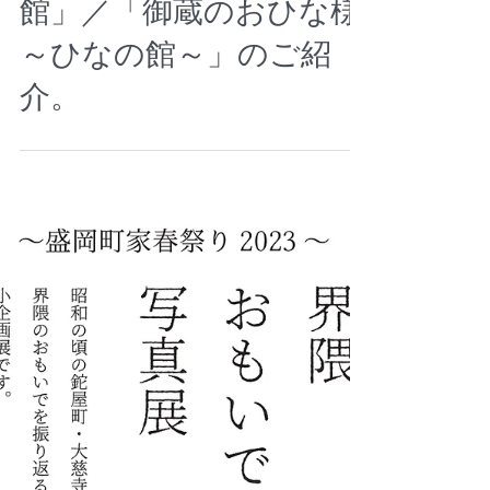
4月-5月「御蔵-下町史料
館」／「御蔵のおひな様
～ひなの館～」のご紹
介。