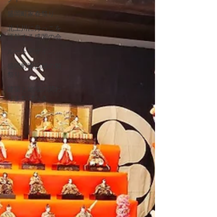
盛岡町家春祭り
北上川に舟っこを
運航する盛岡の会
ルートデザイン
盛岡町家旧暦の雛
祭り
建築と地域の関わ
りまちびらき