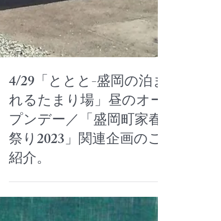
4/29「ととと-盛岡の泊ま
れるたまり場」昼のオー
プンデー／「盛岡町家春