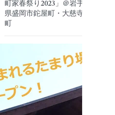
4/30まで開催中！「盛岡
町家春祭り2023」＠岩手
県盛岡市鉈屋町・大慈寺
町