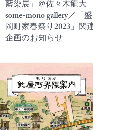
4/22-23、29-30「春の原
藍染展」＠佐々木龍大
some-mono gallery／「盛
岡町家春祭り2023」関連
企画のお知らせ