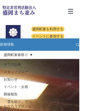
特定非営利活動法人
盛岡まち並み
盛岡町家を利用する
イベントに参加する
新着情報
盛岡町家春祭り
全ての記事
スタッフブログ
お知らせ
イベント・企画
開催報告
「雲を紡ぐ」でつ
ながろうプロジェ
クト