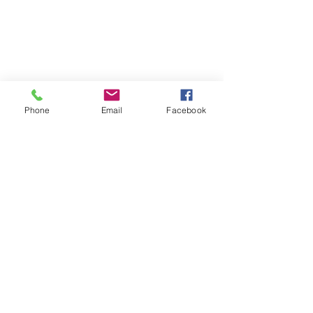
Phone
Email
Facebook
お問合せ
​
特定非営利活動法人 盛岡まち並み塾
℡・Fax
019-656-1603