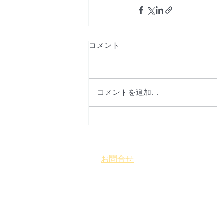
コメント
コメントを追加…
お問合せ
​
特定非営利活動法人 盛岡まち
〒 020-0827
岩手県盛岡市鉈屋町3番15号
「大慈
営業時間 10時～16時／休業日 水