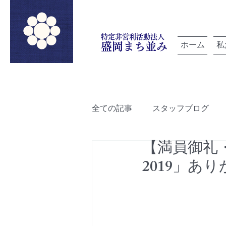
特定非営利活動法人
ホーム
私
盛岡まち並み
全ての記事
スタッフブログ
【満員御礼
「雲を紡ぐ」でつながろうプロ
2019」あ
ルートデザイン
盛岡町家