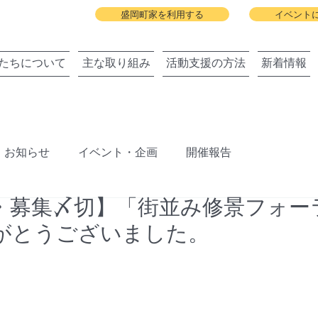
盛岡町家を利用する
イベント
たちについて
主な取り組み
活動支援の方法
新着情報
お知らせ
イベント・企画
開催報告
・募集〆切】「街並み修景フォー
ジェクト
盛岡町家春祭り
北上川に舟っこを運航する
りがとうございました。
旧暦の雛祭り
建築と地域の関わりまちびらき