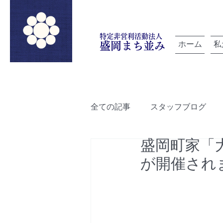
特定非営利活動法人
ホーム
私
盛岡まち並み
全ての記事
スタッフブログ
盛岡町家「
「雲を紡ぐ」でつながろうプロ
が開催され
ルートデザイン
盛岡町家