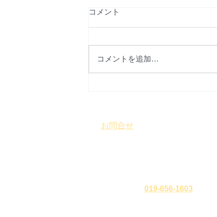
コメント
コメントを追加…
お問合せ
​
特定非営利活動法人 盛岡まち
〒 020-0827
岩手県盛岡市鉈屋町3番15号
「大慈
営業時間 10時～16時／休業日 水
℡・Fax
019-656-1603