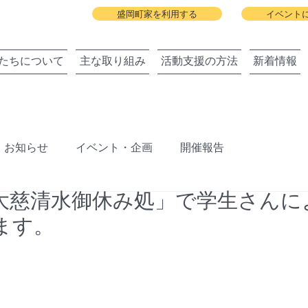
盛岡町家を利用する
イベント
たちについて
主な取り組み
活動支援の方法
新着情報
お知らせ
イベント・企画
開催報告
大慈清水御休み処」で学生さんに
ジェクト
盛岡町家春祭り
北上川に舟っこを運航する
ます。
旧暦の雛祭り
建築と地域の関わりまちびらき