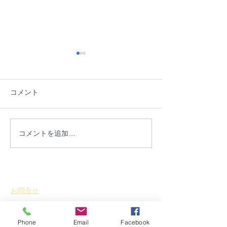
コメント
「第9回北上川フェスタIN
開催御礼：「盛
コメントを追加…
MORIOKA」が開催され
暦の雛祭り2026
ます
お問合せ
​
特定非営利活動法人 盛岡まち並み塾
℡・Fax
019-656-1603
Phone
Email
Facebook