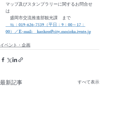
マップ及びスタンプラリーに関するお問合せ
は
　盛岡市交流推進部観光課　まで
　℡：019-626-7539（平日：9：00～17：
00）／E-mail:　kankou@city.morioka.iwate.jp
イベント・企画
最新記事
すべて表示