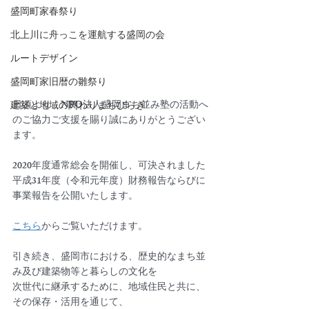
盛岡町家春祭り
北上川に舟っこを運航する盛岡の会
ルートデザイン
盛岡町家旧暦の雛祭り
日頃より、NPO法人盛岡まち並み塾の活動へ
建築と地域の関わりまちびらき
のご協力ご支援を賜り誠にありがとうござい
ます。
2020年度通常総会を開催し、可決されました
平成31年度（令和元年度）財務報告ならびに
事業報告を公開いたします。
こちら
からご覧いただけます。
引き続き、盛岡市における、歴史的なまち並
み及び建築物等と暮らしの文化を
次世代に継承するために、地域住民と共に、
その保存・活用を通じて、