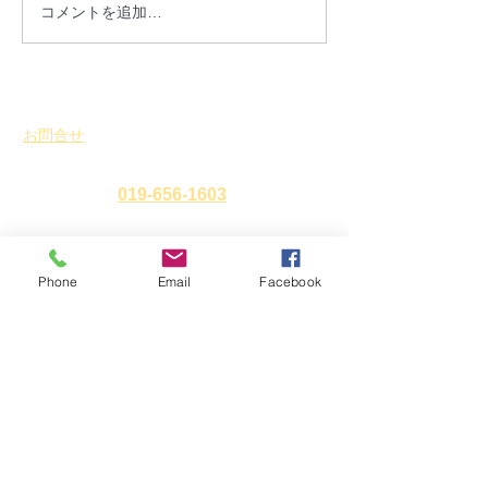
年度）の総会が終了しました
ご報告：盛岡市
コメントを追加…
ので、2025年度（令和７年
行いました。
度）財務報告ならびに事業報
告を公開いたします。 こちら
からご覧いただけます。 引き
お問合せ
続き、盛岡市における、歴史
​
特定非営利活動法人 盛岡まち並み塾
的なまち並み及び建築物等と
暮らしの文化を 次世代に継承
℡・Fax
019-656-1603
するために、地域住民と共
に、その保存・活用を通じ
て、まちづくりや景観形成等
Phone
Email
Facebook
アクセス
〒
020-0827
岩手県盛岡市鉈屋町3番15号
「大慈清水御休み処」
営業時間 10時～16時／休業日 水曜日・年末年始
ホーム
新着情報