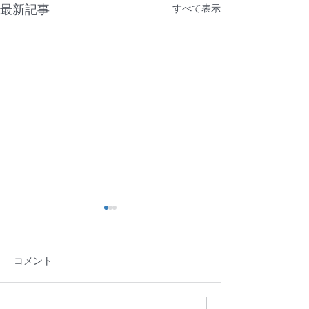
最新記事
すべて表示
法人情報を更新しました
日頃より、NPO法人盛岡ま
コメント
ち並み塾の活動へのご協力ご
支援を賜り誠にありがとうご
ざいます。 2026年度（令和８