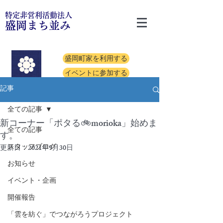
特定非営利活動法人
盛岡まち並み
盛岡町家を利用する
イベントに参加する
記事
全ての記事
新コーナー「ポタる🚲morioka」始めま
全ての記事
す。
スタッフブログ
更新日：
2021年9月30日
お知らせ
イベント・企画
開催報告
「雲を紡ぐ」でつながろうプロジェクト