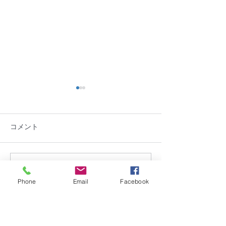
コメント
2つの展示企画を開催中＠
メディア掲載情
コメントを追加…
Phone
Email
Facebook
雲つなもりおかプロジェ
「雲を紡ぐでつ
クト
プロジェクト」
ライムオンライ
お問合せ