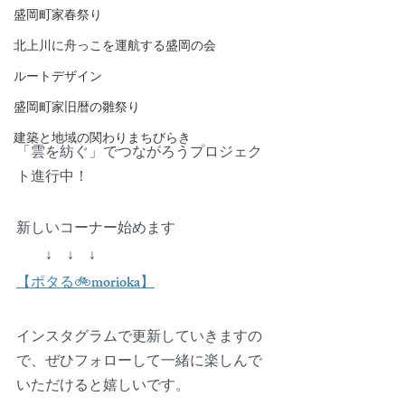
盛岡町家春祭り
北上川に舟っこを運航する盛岡の会
ルートデザイン
盛岡町家旧暦の雛祭り
建築と地域の関わりまちびらき
「雲を紡ぐ」でつながろうプロジェク
ト進行中！
新しいコーナー始めます
　　↓　↓　↓
【ポタる🚲morioka】
インスタグラムで更新していきますの
で、ぜひフォローして一緒に楽しんで
いただけると嬉しいです。