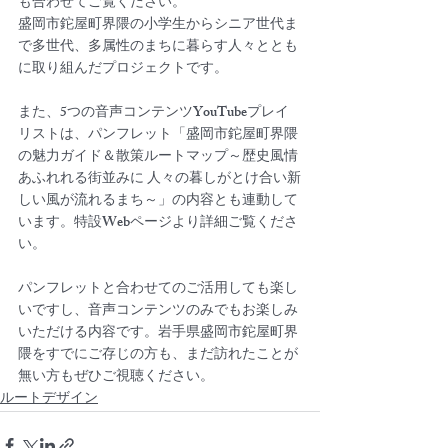
も合わせてご覧ください。
盛岡市鉈屋町界隈の小学生からシニア世代ま
で多世代、多属性のまちに暮らす人々ととも
に取り組んだプロジェクトです。
また、5つの音声コンテンツYouTubeプレイ
リストは、パンフレット「盛岡市鉈屋町界隈
の魅力ガイド＆散策ルートマップ～歴史風情
あふれれる街並みに 人々の暮しがとけ合い新
しい風が流れるまち～」の内容とも連動して
います。特設Webページより詳細ご覧くださ
い。
パンフレットと合わせてのご活用しても楽し
いですし、音声コンテンツのみでもお楽しみ
いただける内容です。岩手県盛岡市鉈屋町界
隈をすでにご存じの方も、まだ訪れたことが
無い方もぜひご視聴ください。
ルートデザイン