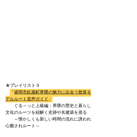
★プレイリスト３
「
盛岡市鉈屋町界隈の魅力に出会う散策モ
デルルート音声ガイド
」
　　ぐる～っと上級編：界隈の歴史と暮らし
文化のルーツを紐解く史跡や名建築を巡る　
　　～懐かしくも新しい時間の流れに誘われ
心癒されルート～