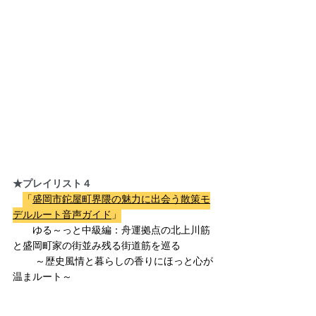
★プレイリスト４
「
盛岡市鉈屋町界隈の魅力に出会う散策モ
デルルート音声ガイド
」
ゆる～っと中級編：舟運拠点の北上川筋
と盛岡町家の街並み残る街道筋を巡る
      　～歴史風情と暮らしの香りにほっと心が
温まルート～