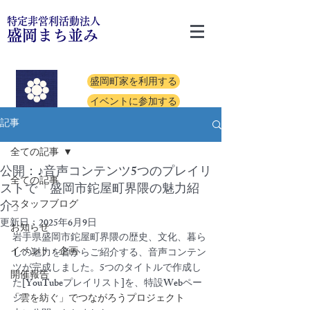
特定非営利活動法人
盛岡まち並み
盛岡町家を利用する
イベントに参加する
記事
全ての記事
公開：♪音声コンテンツ5つのプレイリ
全ての記事
ストで「盛岡市鉈屋町界隈の魅力紹
介」
スタッフブログ
更新日：
2025年6月9日
お知らせ
岩手県盛岡市鉈屋町界隈の歴史、文化、暮ら
イベント・企画
しの魅力を音からご紹介する、音声コンテン
ツが完成しました。5つのタイトルで作成し
開催報告
た[YouTubeプレイリスト]を、特設Webペー
「雲を紡ぐ」でつながろうプロジェクト
ジ