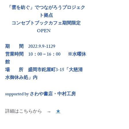
「雲を紡ぐ」でつながろうプロジェク
ト拠点
コンセプトブックカフェ期間限定
OPEN　
期　　間　2022.9.9-1129　
​営業時間　10：00－16：00   　※水曜休
館
​場  　   所　盛岡市鉈屋町3-15「大慈清
水御休み処」内
supported by さわや書店・中村工房
詳細はこちらから　→　
★