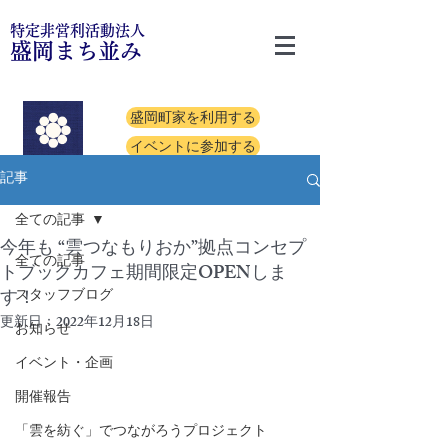
特定非営利活動法人
盛岡まち並み
盛岡町家を利用する
イベントに参加する
記事
全ての記事
今年も “雲つなもりおか”拠点コンセプ
全ての記事
トブックカフェ期間限定OPENしま
す！
スタッフブログ
更新日：
2022年12月18日
お知らせ
イベント・企画
開催報告
「雲を紡ぐ」でつながろうプロジェクト