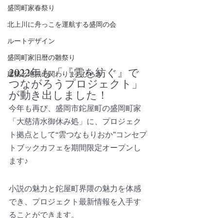
盛岡町家春祭り
北上川に舟っこを運航する盛岡の会
ルートデザイン
盛岡町家旧暦の雛祭り
2022年も「『雲を紡ぐ』で
建築と地域の関わりまちびらき
つながろうプロジェクト」
が動き出しました！
今年も再び、盛岡市鉈屋町の盛岡町家
「大慈清水御休み処」に、プロジェク
ト拠点として“雲つなもりおか”コンセプ
トブックカフェを期間限定オープンし
ます♪
小説の魅力と鉈屋町界隈の魅力を体感
でき、プロジェクト最新情報を入手す
ることができます。