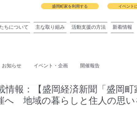
盛岡町家を利用する
イベント
たちについて
主な取り組み
活動支援の方法
新着情報
お知らせ
イベント・企画
開催報告
載情報：【盛岡経済新聞「盛岡町
ジェクト
盛岡町家春祭り
北上川に舟っこを運航する
催へ 地域の暮らしと住人の思い
旧暦の雛祭り
建築と地域の関わりまちびらき