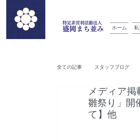
特定非営利活動法人
ホーム
私
盛岡まち並み
全ての記事
スタッフブログ
メディア掲
「雲を紡ぐ」でつながろうプロ
雛祭り」開
て】他
ルートデザイン
盛岡町家