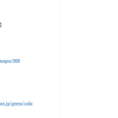
】
images/000
ne.jp/green/colu