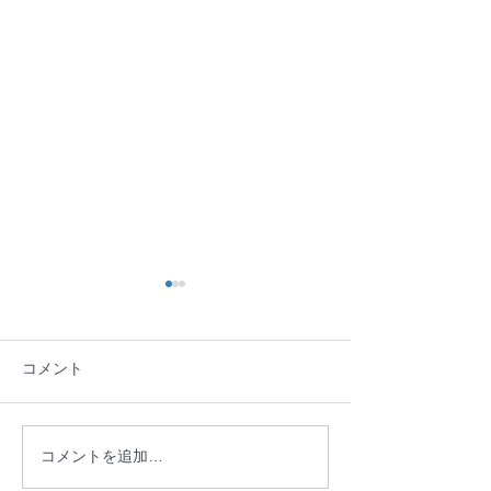
コメント
「第9回北上川フェスタIN
開催御礼：「盛
コメントを追加…