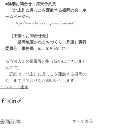
■詳細お問合せ・搭乗予約先　
　「北上川に舟っこを運航する盛岡の会」ホ
ームページへ
https://www.kitakamigawa-fune.net/
　【主催・お問合せ先】
　　「盛岡地区かわまちづくり（舟運）実行
委員会」事務局　℡：019-601-7244　
※当法人での搭乗券の取り扱いはございませ
んので、
　詳細は「北上川に舟っこを運航する盛岡の
会」までお問合せをお願いいたします。
イベント・企画
最新記事
すべて表示