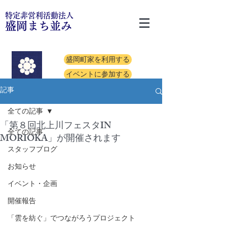
特定非営利活動法人
盛岡まち並み
盛岡町家を利用する
イベントに参加する
記事
全ての記事
「第８回北上川フェスタIN
全ての記事
MORIOKA」が開催されます
スタッフブログ
お知らせ
イベント・企画
開催報告
「雲を紡ぐ」でつながろうプロジェクト