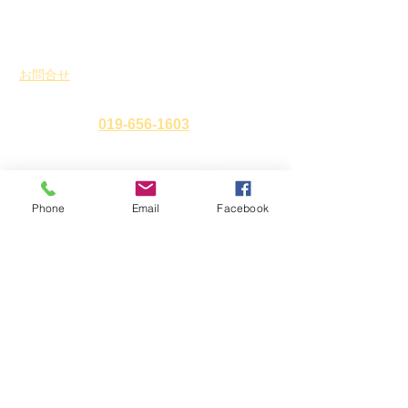
MORIOKA」が開催され
暦の雛祭り2026
ます
お問合せ
​
特定非営利活動法人 盛岡まち並み塾
℡・Fax
019-656-1603
Phone
Email
Facebook
アクセス
〒
020-0827
岩手県盛岡市鉈屋町3番15号
「大慈清水御休み処」
営業時間 10時～16時／休業日 水曜日・年末年始
ホーム
新着情報
イベント
お知らせ