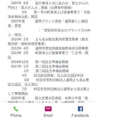
2007
年 8月 盆行事送り火にあわせ、昔ながらの
門付け「黒川さんさ」開催（以降毎年開催）
9月 第一号の町家借上げ改修事業で「大慈
清水御休み処」開設
2007年度 盛岡ブランド表彰「盛岡暮らし物語
賞」受賞
：「歴史的街並みのブランド力の向
上・発信」
2010年 2月 まち並み観光案内所運営業務（観光
案内所・無料休憩所事業）
2012年 4月 盛岡市歴史的建造物郡保存活用事業
2013年 2月 町家借上げ改修事業で「三き亭」開
設
2016年12月 第一回設立準備会開催
2017年 1月 第二回設立準備会開催
2月 第三回設立準備会開催
4月 設立総会開催、法人設立認証申請
6月 特定非営利活動法人盛岡まち並み塾
設立認証、法人登記
​ 7月 特定非営利活動法人盛岡まち並み塾と
して事業開始
2020年度 国土交通大臣表彰 令和２年度「第
35回手づくり郷土（ふるさと
）賞 一般部門」認定
：「盛岡市鉈屋町界隈～盛岡町家と
暮らしと文化がいきづく街並みの保存活用～」
Phone
Email
Facebook
2021年 ５月 「令和2年度手づくり郷土（ふるさ
と）賞」認定証授与式