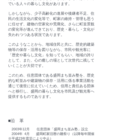
でいる人々の暮らし文化があります。
しかしながら、少子高齢化の進展や後継者不足、住
民の生活文化の変化等で、町家の維持・管理も思う
に任せず、
建物の空家化や荒廃化、さらに町並景観
の変化等が進んできており、
歴史・暮らし・文化が
失われつつある状況であります。
このようなことから、地域住民と共に、歴史的建築
物等の保存・活用を図りながら、
市民や観光客に
「歴史や暮らし文化」を知ってもらい、
地域の誇り
として、また、心の癒しの場として次世代に残して
いくことが大切です。
このため、任意団体である盛岡まち並み塾を、
歴史
的な町並みや建築物の保存・活用に係る事業活動を
通じて後世に伝えていくため、
信用と責任ある団体
へと移行し、盛岡の暮らし文化を市民及び観光客へ
提供するものであります。
■沿 革
2003年12月 任意団体「盛岡まち並み塾」設立
2004年 4月 盛岡町家旧暦の雛祭り（以降毎年開催
※平成23年震災により中止）