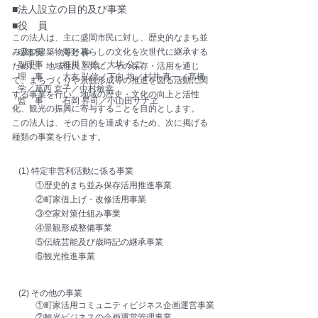
■法人設立の目的及び事業
■役 員
こ
の法人は、主に盛岡市民に対し、歴史的なまち並
み及び建築物等と暮らしの文化を
次世代に継承する
理事長 海野 伸
副理事 細川 智徳／
大坊 公二
ために、地域住民と共に、その保存・活用を通じ
理 事 大友 弘信／下向 均／村井 真一／髙橋
て、
まちづくりや景観形成等の推進を図る活動に関
学／葛西 京子／中村敏幸
する事業を行い、
地域の歴史・文化の向上と活性
監 事
石岡 昇司／小山田サナヱ
化、観光の振興に寄与することを目的とします。
この法人は、その目的を達成するため、次に掲げる
種類の事業を行います。
(1) 特定非営利活動に係る事業
①歴史的まち並み保存活用推進事業
②町家借上げ・改修活用事業
③空家対策仕組み事業
④景観形成整備事業
⑤伝統芸能及び歳時記の継承事業
⑥観光推進事業
(2) その他の事業
①町家活用コミュニティビジネス企画運営事業
②観光ビジネスの企画運営管理事業