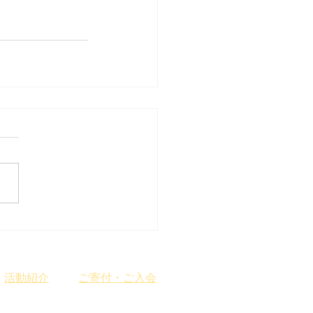
​活動紹介
ご寄付・ご入会
大慈清水御休み処