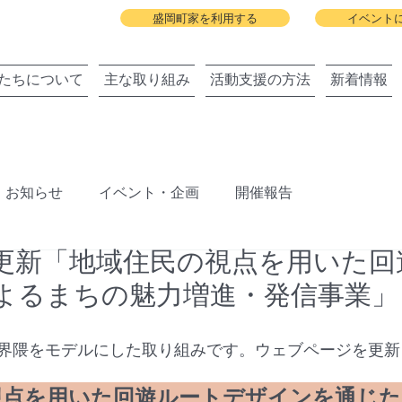
盛岡町家を利用する
イベント
たちについて
主な取り組み
活動支援の方法
新着情報
お知らせ
イベント・企画
開催報告
ジ更新「地域住民の視点を用いた回
ジェクト
盛岡町家春祭り
北上川に舟っこを運航する
よるまちの魅力増進・発信事業」
旧暦の雛祭り
建築と地域の関わりまちびらき
界隈をモデルにした取り組みです。ウェブページを更新
視点を用いた回遊ルートデザインを通じた