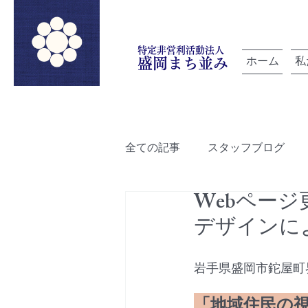
特定非営利活動法人
ホーム
私
盛岡まち並み
全ての記事
スタッフブログ
Webペー
「雲を紡ぐ」でつながろうプロ
デザインに
ルートデザイン
盛岡町家
岩手県盛岡市鉈屋町
「地域住民の