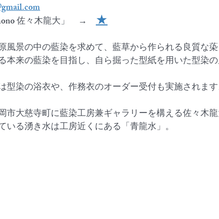
@gmail.com
★
e-mono 佐々木龍大」　→　
原風景の中の藍染を求めて、藍草から作られる良質な蒅
る本来の藍染を目指し、自ら掘った型紙を用いた型染の
は型染の浴衣や、作務衣のオーダー受付も実施されます
県盛岡市大慈寺町に藍染工房兼ギャラリーを構える佐々木
ている湧き水は工房近くにある「青龍水」。