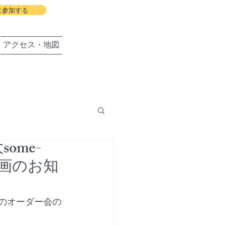
に参加する
アクセス・地図
ome-
盛岡の会
連企画のお知
務衣のオーダー会の