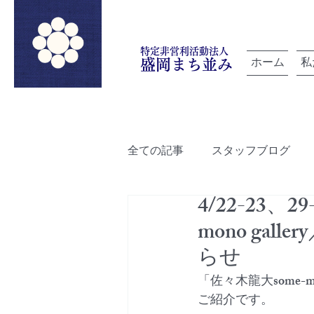
特定非営利活動法人
ホーム
私
盛岡まち並み
全ての記事
スタッフブログ
4/22-23
「雲を紡ぐ」でつながろうプロ
mono ga
らせ
ルートデザイン
盛岡町家
「佐々木龍大some-
ご紹介です。