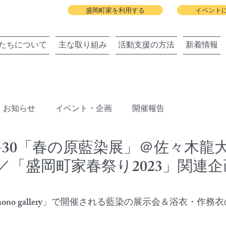
盛岡町家を利用する
イベント
たちについて
主な取り組み
活動支援の方法
新着情報
お知らせ
イベント・企画
開催報告
、29-30「春の原藍染展」＠佐々木龍大s
ジェクト
盛岡町家春祭り
北上川に舟っこを運航する
llery／「盛岡町家春祭り2023」関
旧暦の雛祭り
建築と地域の関わりまちびらき
mono gallery」で開催される藍染の展示会＆浴衣・作