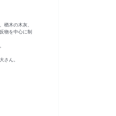
、楢木の木灰、
反物を中心に制
。
龍大さん。