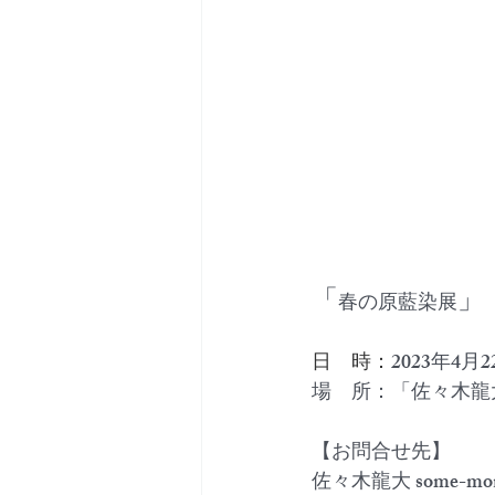
「
」
春の原藍染展
日　時：
2023年4月2
場　所：「佐々木龍大 s
【お問合せ先】
佐々木龍大 some-mono 