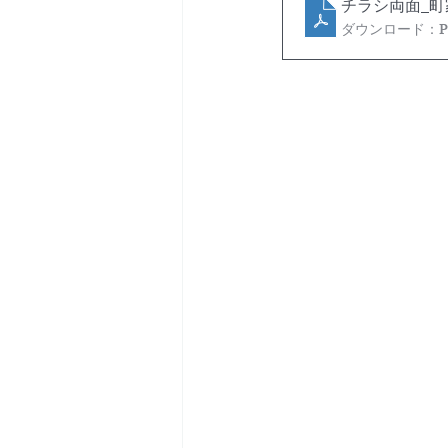
チラシ両面_町家
ダウンロード：PDF