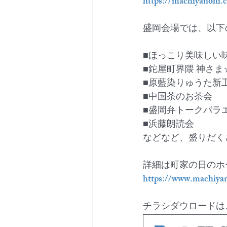
https://machiyanohi.
盛岡会場では、以下
■ほっこり美味しい
■鉈屋町界隈 神さ
■原藍染りゅうた新
■中国茶のお茶会
■盛岡弁トークバラ
■浜藤朗読会
などなど、盛りだく
詳細は町家の日のホ
https://www.machiya
チラシダウロードは