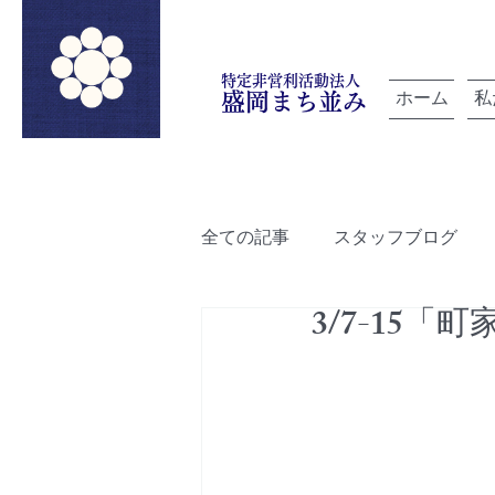
特定非営利活動法人
ホーム
私
盛岡まち並み
全ての記事
スタッフブログ
3/7-15「
「雲を紡ぐ」でつながろうプロ
ルートデザイン
盛岡町家