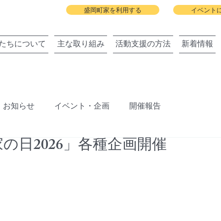
盛岡町家を利用する
イベント
たちについて
主な取り組み
活動支援の方法
新着情報
お知らせ
イベント・企画
開催報告
町家の日2026」各種企画開催
ジェクト
盛岡町家春祭り
北上川に舟っこを運航する
旧暦の雛祭り
建築と地域の関わりまちびらき