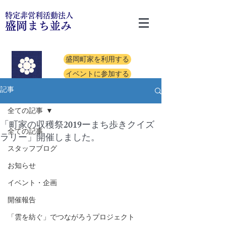
特定非営利活動法人
盛岡まち並み
盛岡町家を利用する
イベントに参加する
記事
全ての記事
「町家の収穫祭2019ーまち歩きクイズ
全ての記事
ラリー」開催しました。
スタッフブログ
お知らせ
イベント・企画
開催報告
「雲を紡ぐ」でつながろうプロジェクト