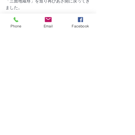
「三面地蔵尊」を巡り再びあさ開に戻ってき
ました。
さ参加者でクイズラリーの答え合わせをし
Phone
Email
Facebook
て、全問正解者（全員！）には景品引換券が
配られました。
貪欲にガイドさんに質問攻めをする積極的な
参加者のみなさんと和気あいあい、
あっという間の60分コース。楽しいまち歩き
となりました！
ご協力いただきました、「株式会社あさ開」
さま、「ワイン酒場こてぃ」さま、
そしてご来場いただきました皆さんありがと
うございました♪
 ----------------------------------------------
--------------
さー、クイズの答え合わせです。
第1問　A　／　第2問　B　／　第3問　A　