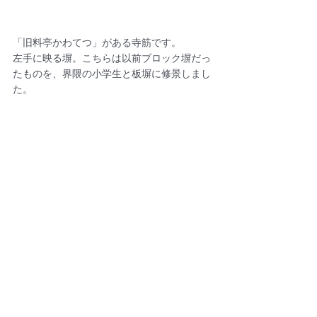
「旧料亭かわてつ」がある寺筋です。
左手に映る塀。こちらは以前ブロック塀だっ
たものを、界隈の小学生と板塀に修景しまし
た。