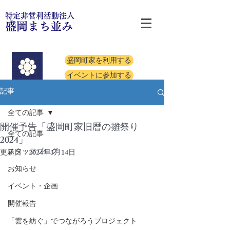
特定非営利活動法人
盛岡まち並み
盛岡町家を利用する
イベントに参加する
記事
全ての記事
開催予告「盛岡町家旧暦の雛祭り
全ての記事
2024」
スタッフブログ
更新日：
2024年3月14日
お知らせ
イベント・企画
開催報告
「雲を紡ぐ」でつながろうプロジェクト