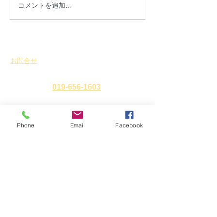
「第9回北上川フェスタIN
開催御礼：「盛
コメントを追加…
MORIOKA」が開催され
暦の雛祭り2026
ます
お問合せ
​
特定非営利活動法人 盛岡まち並み塾
℡・Fax
019-656-1603
Phone
Email
Facebook
アクセス
〒
020-0827
岩手県盛岡市鉈屋町3番15号
「大慈清水御休み処」
営業時間 10時～16時／休業日 水曜日・年末年始
ホーム
新着情報