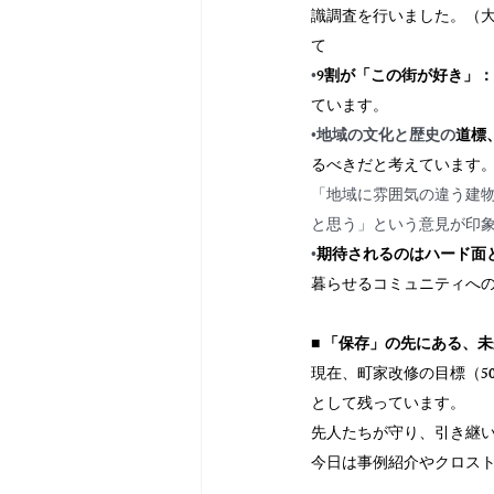
識調査を行いました。（大慈
て
•
9割が「この街が好き」：
ています。
•
地域の文化と歴史の
道標
るべきだと考えています
「地域に雰囲気の違う建
と思う」という意見が印
•
期待されるのはハード面
暮らせるコミュニティへ
■ 「保存」の先にある、
現在、町家改修の目標（5
として残っています。
先人たちが守り、引き継
今日は事例紹介やクロス