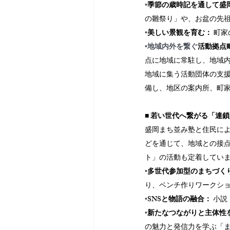
•
季節の歳時記を通して盛
の雛祭り」や、お盆の先
•
美しい景観を育む：
 町
•
地域内外を繋ぐ
活動拠点
点に地域に常駐し、地域
地域に集う活動団体の支
備し、地区の案内所、町
■ 若い世代へ繋がる「連
盛岡まち並み塾と住民に
どを通じて、地域との接
ト」の活動も定着してい
•
多世代参加型のまちづく
り、ベンチ作りワークシ
•
SNSと物語の融合：
 小
•
新たなつながりと主体性
の魅力と発信力を学ぶ「