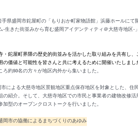
(日)岩手県盛岡市鉈屋町の「もりおか町家物語館」浜藤ホールにて
ム-生きた街並みから育む盛岡アイデンティティ＠大慈寺地区-
寺・鉈屋町界隈の歴史的街並みを活かした取り組みを共有し、
用の価値と可能性を皆さんと共に考えるために開催いたしまし
ころ約80名の方々が地区内外から集いました。
岡市による大慈寺地区景観地区重点保存地区を対象とした、住
組の紹介。そして、大慈寺地区での市民と事業者の建物改修活
参加型のオープンクロストークを行いました。
盛岡市の協働によるまちづくりのあゆみ