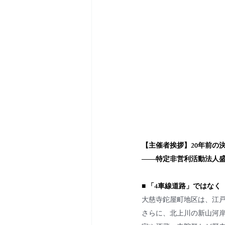
【主催者挨拶】20年前の
――特定非営利活動法人盛
■ 「4車線道路」ではな
大慈寺鉈屋町地区は、江
さらに、北上川の新山河