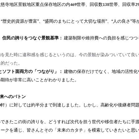
寺地区景観地区重点保存地区の内469世帯、回収数138世帯、回収率29.
 “歴史的資源が豊富”、“盛岡のまちにとって大切な場所”、“人の良さ”
、住民の誇りをつなぐ景観基準：
 建築制限や維持費への負担を感じつつ
。
物を見た時に違和感を感じるというのは、今の景観が染みついていて良
象的だった。
とソフト面両方の「つながり」：
 建物の保存だけでなく、地域の活性化
の期待が非常に高いことがわかりました。
未来へのバトン
0軒）に対しては約半分まで到達しました。しかし、高齢化や後継者問
いできたこの街の誇りを、どうすれば次代を担う世代や移住者たちに手
トークを通じ、皆さんとその「未来のカタチ」を模索していきたいと思