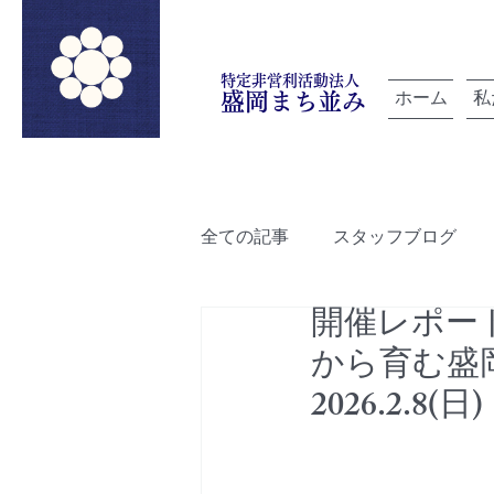
特定非営利活動法人
ホーム
私
盛岡まち並み
全ての記事
スタッフブログ
開催レポー
「雲を紡ぐ」でつながろうプロ
から育む盛
2026.2.8(日)
ルートデザイン
盛岡町家