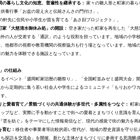
岡の暮らし文化の知恵、普遍性を継承する：
 家々の雛人形と町家の暮
祖供養行事「お盆の迎え火と伝統さんさの門付け」。
家の軒先に住民や小学生が苗を育てる「あさ顔プロジェクト」。
町家「大慈清水御休み処」の開設：
 空き家だった町家を再生した「大慈
内外の人が交差する「通訳」のような役割を担っています。地域の小学
援、他都市の視察や教育機関の視察協力も行う場となっています。地域
家の魅力を体験できる施設となっています。
鎖」の仕組み
よるイベント「盛岡町家旧暦の雛祭り」、「全国町並みゼミ盛岡大会」
点から定期的に集う若い社会人や学生によるコミュニティ「もりおかワ
ます。
りと愛着育て／景観づくりの共通体験が多世代・多属性をつなぐ：
 町
ョップなど、実際に手を動かすことで街への愛着とまちづくり意識を育
説『雲を紡ぐ』をテーマにした情報発信など、現代の感覚で街の魅力を再
を育む：
移住者や事業者等比較的若い世代が、地域の歴史資源を守り伝
まち探訪＆交流会」を開催、新たな主体がまちづくりに参画する意識醸