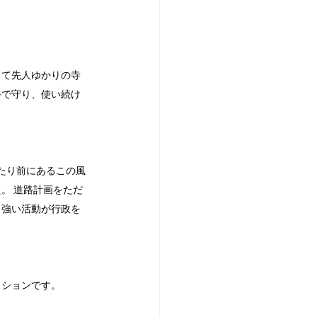
して先人ゆかりの寺
手で守り、使い続け
たり前にあるこの風
。 道路計画をただ
り強い活動が行政を
。
ッションです。