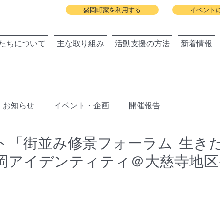
盛岡町家を利用する
イベント
たちについて
主な取り組み
活動支援の方法
新着情報
お知らせ
イベント・企画
開催報告
ト「街並み修景フォーラム-生き
ジェクト
盛岡町家春祭り
北上川に舟っこを運航する
岡アイデンティティ＠大慈寺地区
旧暦の雛祭り
建築と地域の関わりまちびらき