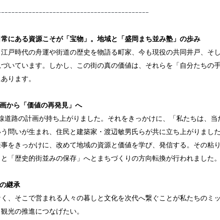
--------------------------------------------
日常にある資源こそが「宝物」。地域と「盛岡まち並み塾」の歩み
、江戸時代の舟運や街道の歴史を物語る町家、今も現役の共同井戸、そ
息づいています。しかし、この街の真の価値は、それらを「自分たちの
にあります。
計画から「価値の再発見」へ
車線道路の計画が持ち上がりました。それをきっかけに、「私たちは、当
う問いが生まれ、住民と建築家・渡辺敏男氏らが共に立ち上がりました
来事をきっかけに、改めて地域の資源と価値を学び、発信する。その粘
しと「歴史的街並みの保存」へとまちづくりの方向転換が行われました
」の継承
なく、そこで営まれる人々の暮しと文化を次代へ繋ぐことが私たちのミ
と観光の推進につなげたい。