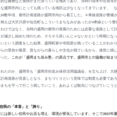
史的な建物など風情がまだ漂っている地区であり、当時の清水や石垣等
うな盛岡市内にとっても残っている地区は少なくなってきています。　
成10数年頃、都市計画道路が盛岡市内から着工した。４車線道路が整備
。例えば大沢川原や仙北町もこういうまちなみがあったが4車線という整
うわけではなく、当時の盛岡の都市の発展のためには必要な道路として
口が減少し始めた頃のため、そろそろ良いんじゃないかという時期にな
たいという調査をした結果、盛岡町家や寺院群が残っていることがわか
がらの景色や風景、昔ながらの暮らしや文化が残ているから、後世に残
がった。
これが「盛岡まち並み塾」の原点です。盛岡市との協働が始ま
くれたのか、盛岡市も「盛岡市街並み保存活用協議会」を立ち上げ、大
市計画道路が見直しとなり、まちづくりという意味では制度も必要であ
のまちを守って行こう残していこう、あわよくば観光につなげていこう
、住民の「本音」と「誇り」
街には新しい住民やお店も増え、環境が変化しています。そこで2025年