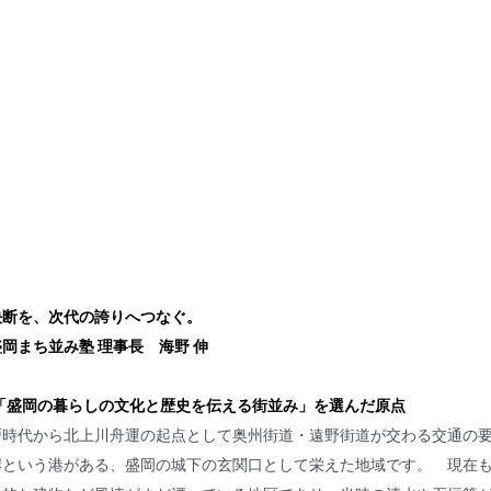
決断を、次代の誇りへつなぐ。
岡まち並み塾 理事長　海野 伸
く「盛岡の暮らしの文化と歴史を伝える街並み」を選んだ原点
戸時代から北上川舟運の起点として奥州街道・遠野街道が交わる交通の
岸という港がある、盛岡の城下の玄関口として栄えた地域です。　現在