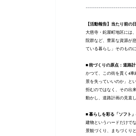
-----------------------
【活動報告】当たり前の
大慈寺・鉈屋町地区には
院群など、豊富な資源が
ている暮らし」そのもの
■ 街づくりの原点：道路
かつて、この街を貫く4
景を失っていいのか」とい
拒むのではなく、その出
動かし、道路計画の見直
■ 暮らしを彩る「ソフト
建物というハードだけで
景観づくり、まちづくり