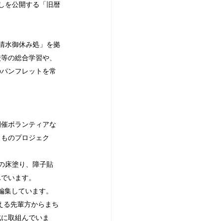
らしを公開する「旧暦
清水御休み処」を拠
校等の総合学習や、
のパンフレットを常
開催ボランティアな
カものプロジェク
家の床塗り、障子貼
んでいます。
編集しています。
える先輩方からまち
成に取組んでいま