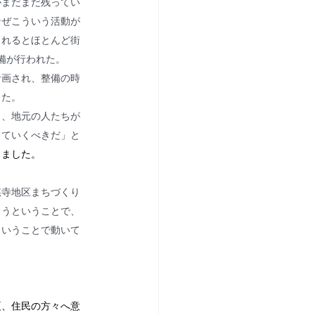
がまだまだ残ってい
なぜこういう活動が
されるとほとんど街
備が行われた。
計画され、整備の時
った。
り、地元の人たちが
していくべきだ」と
りました。
慈寺地区まちづくり
ろうということで、
ということで動いて
夏、住民の方々へ意