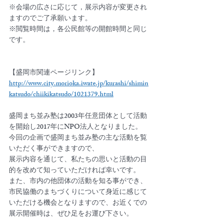
※会場の広さに応じて，展示内容が変更され
ますのでご了承願います。
※閲覧時間は，各公民館等の開館時間と同じ
です。
【盛岡市関連ページリンク】　
http://www.city.morioka.iwate.jp/kurashi/shimin
katsudo/chiikikatsudo/1021379.html
盛岡まち並み塾は2003年任意団体として活動
を開始し2017年にNPO法人となりました。
今回の企画で盛岡まち並み塾の主な活動を覧
いただく事ができますので、
展示内容を通じて、私たちの思いと活動の目
的を改めて知っていただければ幸いです。
また、市内の他団体の活動を知る事ができ、
市民協働のまちづくりについて身近に感じて
いただける機会となりますので、お近くでの
展示開催時は、ぜひ足をお運び下さい。