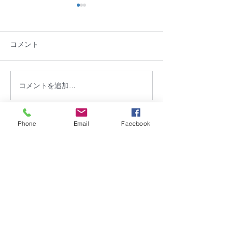
法人情報を更新しました
日頃より、NPO法人盛岡ま
コメント
ち並み塾の活動へのご協力ご
支援を賜り誠にありがとうご
ざいます。 2026年度（令和８
年度）の総会が終了しました
ご報告：盛岡市
コメントを追加…
ので、2025年度（令和７年
行いました。
度）財務報告ならびに事業報
告を公開いたします。 こちら
Phone
Email
Facebook
からご覧いただけます。 引き
お問合せ
続き、盛岡市における、歴史
​
特定非営利活動法人 盛岡まち並み塾
的なまち並み及び建築物等と
暮らしの文化を 次世代に継承
℡・Fax
019-656-1603
するために、地域住民と共
に、その保存・活用を通じ
て、まちづくりや景観形成等
アクセス