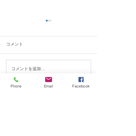
コメント
「第9回北上川フェスタIN
開催御礼：「盛
コメントを追加…
MORIOKA」が開催され
暦の雛祭り2026
Phone
Email
Facebook
ます
お問合せ
​
特定非営利活動法人 盛岡まち並み塾
℡・Fax
019-656-1603