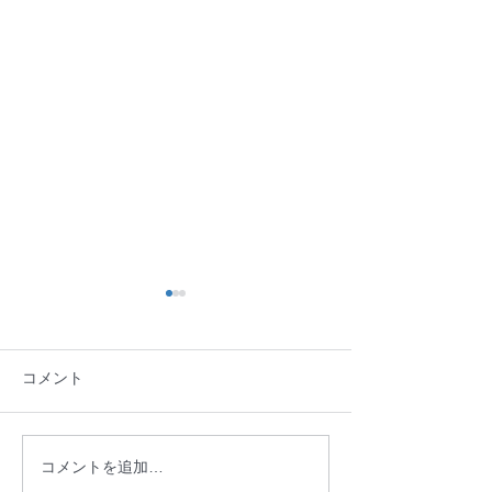
コメント
ご報告：盛岡市へ要望を
2026年 新年
コメントを追加…