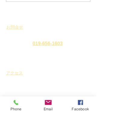
行いました。
申し上げます。
お問合せ
​
特定非営利活動法人 盛岡まち並み塾
℡・Fax
019-656-1603
アクセス
〒
020-0827
岩手県盛岡市鉈屋町3番15号
「大慈清水御休み処」
営業時間 10時～16時／休業日 水曜日・年末年始
Phone
Email
Facebook
ホーム
新着情報
イベント
お知らせ