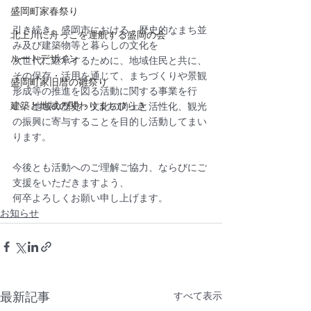
盛岡町家春祭り
引き続き、盛岡市における、歴史的なまち並
北上川に舟っこを運航する盛岡の会
み及び建築物等と暮らしの文化を
ルートデザイン
次世代に継承するために、地域住民と共に、
その保存・活用を通じて、まちづくりや景観
盛岡町家旧暦の雛祭り
形成等の推進を図る活動に関する事業を行
建築と地域の関わりまちびらき
い、地域の歴史・文化の向上と活性化、観光
の振興に寄与することを目的し活動してまい
ります。
今後とも活動へのご理解ご協力、ならびにご
支援をいただきますよう、
何卒よろしくお願い申し上げます。
お知らせ
最新記事
すべて表示