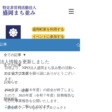
特定非営利活動法人
盛岡まち並み
盛岡町家を利用する
イベントに参加する
記事
全ての記事
法人情報を更新しました
全ての記事
日頃より、NPO法人盛岡まち並み塾の活動へ
のご協力ご支援を賜り誠にありがとうござい
スタッフブログ
ます。
お知らせ
2026年度（令和８年度）の総会が終了しまし
イベント・企画
たので、2025年度（令和７年度）財務報告な
開催報告
らびに事業報告を公開いたします。
こちら
からご覧いただけます。
「雲を紡ぐ」でつながろうプロジェクト