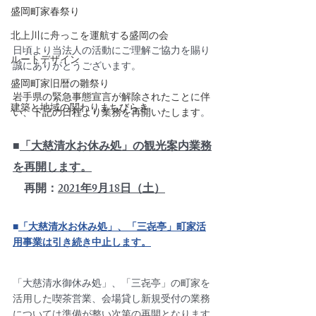
盛岡町家春祭り
北上川に舟っこを運航する盛岡の会
日頃より当法人の活動にご理解ご協力を賜り
ルートデザイン
誠にありがとうございます。
盛岡町家旧暦の雛祭り
岩手県の緊急事態宣言が解除されたことに伴
建築と地域の関わりまちびらき
い、下記の日程より業務を再開いたします
。
■
「大慈清水お休み処」の観光案内業務
を再開します。
　再開：
2021年9月18日（土）
■
「大慈清水お休み処」、「三㐂亭」町家活
用事業は引き続き中止します。
「大慈清水御休み処」、「三
㐂亭」の町家を
活用した
喫茶営業、会場貸し新規受付の
業務
については準備が整い次第の再開となります