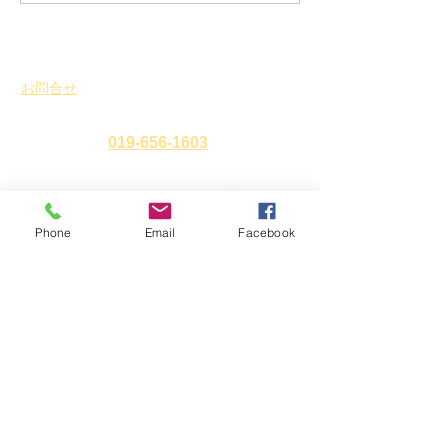
行いました。
度）財務報告ならびに事業報
告を公開いたします。 こちら
からご覧いただけます。 引き
お問合せ
続き、盛岡市における、歴史
​
特定非営利活動法人 盛岡まち並み塾
的なまち並み及び建築物等と
暮らしの文化を 次世代に継承
℡・Fax
019-656-1603
するために、地域住民と共
に、その保存・活用を通じ
て、まちづくりや景観形成等
Phone
Email
Facebook
アクセス
〒
020-0827
岩手県盛岡市鉈屋町3番15号
「大慈清水御休み処」
営業時間 10時～16時／休業日 水曜日・年末年始
ホーム
新着情報
イベント
お知らせ