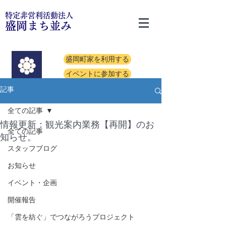
特定非営利活動法人
盛岡まち並み
盛岡町家を利用する
イベントに参加する
記事
全ての記事
情報更新：観光案内業務【再開】のお
全ての記事
知らせ。
スタッフブログ
お知らせ
イベント・企画
開催報告
「雲を紡ぐ」でつながろうプロジェクト