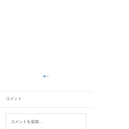
法人情報を更新しました
日頃より、NPO法人盛岡ま
コメント
ち並み塾の活動へのご協力ご
支援を賜り誠にありがとうご
ざいます。 2026年度（令和８
年度）の総会が終了しました
ご報告：盛岡市
コメントを追加…
ので、2025年度（令和７年