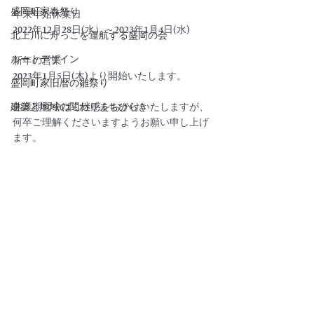
盛岡町家春祭り
年末年始休業日
2022年12月28日(水）～2023年1月4日(水)
北上川に舟っこを運航する盛岡の会
ルートデザイン
新年の営業
2023年1月5日(木)より開始いたします。
盛岡町家旧暦の雛祭り
建築と地域の関わりまちびらき
休業期間中はご迷惑をおかけいたしますが、
何卒ご理解くださいますようお願い申し上げ
ます。