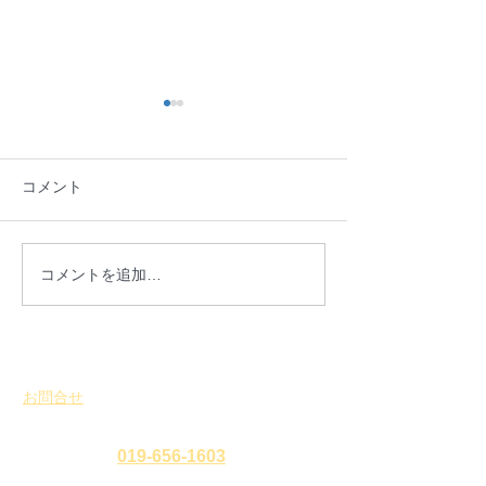
法人情報を更新しました
日頃より、NPO法人盛岡ま
コメント
ち並み塾の活動へのご協力ご
支援を賜り誠にありがとうご
ざいます。 2026年度（令和８
年度）の総会が終了しました
ご報告：盛岡市
コメントを追加…
ので、2025年度（令和７年
行いました。
度）財務報告ならびに事業報
告を公開いたします。 こちら
からご覧いただけます。 引き
お問合せ
続き、盛岡市における、歴史
​
特定非営利活動法人 盛岡まち並み塾
的なまち並み及び建築物等と
暮らしの文化を 次世代に継承
℡・Fax
019-656-1603
するために、地域住民と共