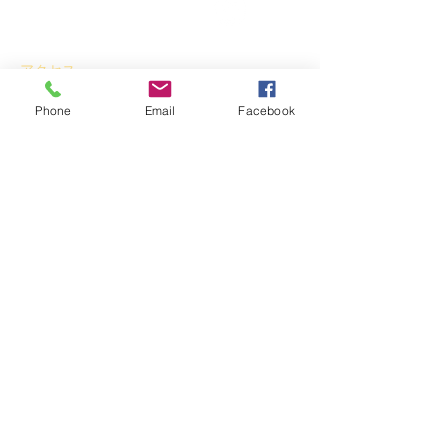
に、その保存・活用を通じ
て、まちづくりや景観形成等
アクセス
Phone
Email
Facebook
〒
020-0827
岩手県盛岡市鉈屋町3番15号
「大慈清水御休み処」
営業時間 10時～16時／休業日 水曜日・年末年始
ホーム
新着情報
イベント
お知らせ
スタッフブログ
法人情報
法人概要
役 員
事業内容
財務報告
事業報告