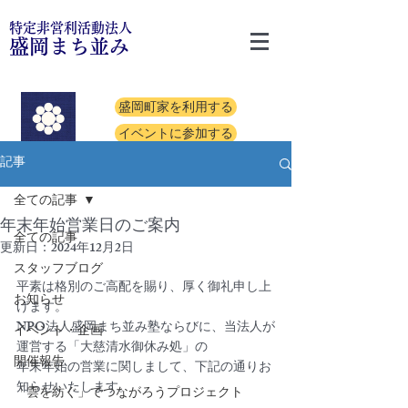
特定非営利活動法人
盛岡まち並み
盛岡町家を利用する
イベントに参加する
記事
全ての記事
年末年始営業日のご案内
全ての記事
更新日：
2024年12月2日
スタッフブログ
平素は格別のご高配を賜り、厚く御礼申し上
お知らせ
げます。
NPO法人盛岡まち並み塾ならびに、当法人が
イベント・企画
運営する「大慈清水御休み処」の
開催報告
年末年始の営業に関しまして、下記の通りお
知らせいたします。
「雲を紡ぐ」でつながろうプロジェクト