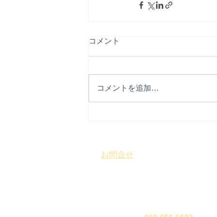
コメント
コメントを追加…
お問合せ
​
特定非営利活動法人 盛岡まち
〒 020-0827
岩手県盛岡市鉈屋町3番15号
「大慈
営業時間 10時～16時／休業日 水