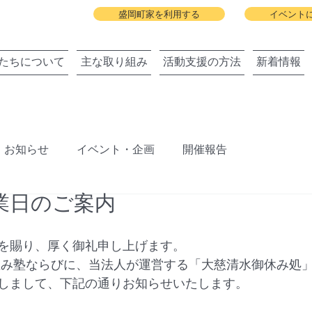
盛岡町家を利用する
イベント
たちについて
主な取り組み
活動支援の方法
新着情報
お知らせ
イベント・企画
開催報告
業日のご案内
ジェクト
盛岡町家春祭り
北上川に舟っこを運航する
を賜り、厚く御礼申し上げます。
旧暦の雛祭り
建築と地域の関わりまちびらき
並み塾ならびに、当法人が運営する「大慈清水御休み処
しまして、下記の通りお知らせいたします。