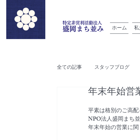
特定非営利活動法人
ホーム
私
盛岡まち並み
全ての記事
スタッフブログ
年末年始営
「雲を紡ぐ」でつながろうプロ
平素は格別のご高配
ルートデザイン
盛岡町家
NPO法人盛岡まち
年末年始の営業に関