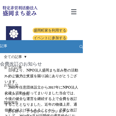
特定非営利活動法人
盛岡まち並み
盛岡町家を利用する
イベントに参加する
記事
全ての記事
会費改訂のお知らせ
全ての記事
　日頃より、NPO法人盛岡まち並み塾の活動
へのご協力ご支援を賜り誠にありがとうござ
スタッフブログ
います。
お知らせ
　2003年任意団体設立から2017年にNPO法人
化後も活動を行ってまいりました当会では、
イベント・企画
今後の健全な運営を継続する上で会費を改訂
開催報告
することとなりました。近年の物価上昇、通
信費の値上げ等もあることから、必要な改訂
「雲を紡ぐ」でつながろうプロジェクト