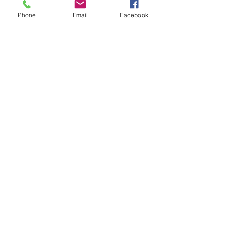
〒
020-0827
Phone
Email
Facebook
岩手県盛岡市鉈屋町3番15号
「大慈清水御休み処」
営業時間 10時～16時／休業日 水曜日・年末年始
ホーム
新着情報
イベント
お知らせ
スタッフブログ
法人情報
法人概要
役 員
事業内容
財務報告
事業報告
定 款
設立趣旨
沿 革
​活動紹介