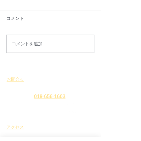
法人情報を更新しました
日頃より、NPO法人盛岡ま
コメント
ち並み塾の活動へのご協力ご
支援を賜り誠にありがとうご
ざいます。 2026年度（令和８
年度）の総会が終了しました
ご報告：盛岡市
コメントを追加…
ので、2025年度（令和７年
行いました。
度）財務報告ならびに事業報
告を公開いたします。 こちら
からご覧いただけます。 引き
お問合せ
続き、盛岡市における、歴史
​
特定非営利活動法人 盛岡まち並み塾
的なまち並み及び建築物等と
暮らしの文化を 次世代に継承
℡・Fax
019-656-1603
するために、地域住民と共
に、その保存・活用を通じ
て、まちづくりや景観形成等
アクセス