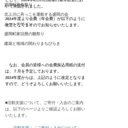
として、2024年6月25日開催の通常総会にお
盛岡町家春祭り
いて承認されました。
北上川に舟っこを運航する盛岡の会
2024年度より会費（年会費）が以下のように
ルートデザイン
改定となりますのでお知らせいたします。
盛岡町家旧暦の雛祭り
建築と地域の関わりまちびらき
　なお、会員の皆様への会費振込用紙の送付
は、７月を予定しております。
2024年度からは、上記のように改定となりま
すので、どうぞよろしくお願いいたします。
■活動支援について、ご寄付・入会のご案内
は、以下のページよりご確認よろしくお願い
いたします。