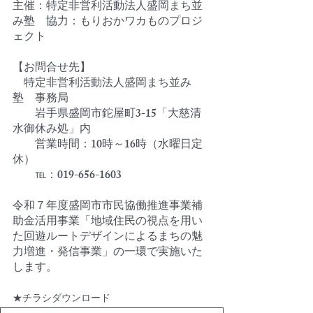
主催：特定非営利活動法人盛岡まち並
み塾　協力：もりおかワカものプロジ
ェクト
【お問合せ先】
　特定非営利活動法人盛岡まち並み
塾　事務局
　　岩手県盛岡市鉈屋町3-15「大慈清
水御休み処」内
　　営業時間：10時～16時（水曜日定
休）
　　℡：019-656-1603　
令和７年度盛岡市市民協働推進事業補
助金活用事業「地域住民の視点を用い
た回遊ルートデザインによるまちの魅
力増進・発信事業」の一環で実施いた
します。
★チラシダウンロード　