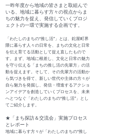
一昨年度から地域の皆さまと取組んで
いる、地域に暮らす方々の視点からま
ちの魅力を捉え、発信していくプロジ
ェクトの一環で実施する企画です。
「わたしのまちの“推し活”」とは、鉈屋町界
隈に暮らす人々の日常を、まちの文化と日常
を伝え育てる活動として捉え直したもので
す。まず、地域に根差し、文化と日常の魅力
を守り伝える「まちの推し活の先輩方」の活
動を捉えます。そして、その先輩方の活動か
ら気づきを得て、新しい世代や主体の方々が
自ら魅力を発掘し、発信・増進するアクショ
ンアイデアを創造していくプロセスを、未来
へとつなぐ「わたしのまちの“推し活”」とし
てご紹介します。
★「まち探訪＆交流会」実施プロセス
とレポート
地域に暮らす方々が「わたしのまちの“推し