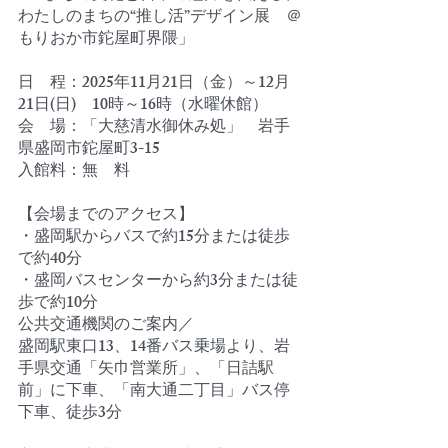
わたしのまちの“推し活”デザイン展　＠
もりおか市鉈屋町界隈」
日　程：2025年11月21日（金）～12月
21日(日)　10時～16時（水曜休館）
会　場：「大慈清水御休み処」　岩手
県盛岡市鉈屋町3-15
入館料：無　料
【会場までのアクセス】
・盛岡駅からバスで約15分または徒歩
で約40分
・盛岡バスセンターから約3分または徒
歩で約10分
公共交通機関のご案内／
盛岡駅東口13、14番バス乗場より、岩
手県交通「矢巾営業所」、「日詰駅
前」に下車、「南大通二丁目」バス停
下車、徒歩3分