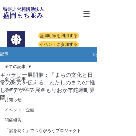
特定非営利活動法人
盛岡まち並み
盛岡町家を利用する
イベントに参加する
記事
全ての記事
ギャラリー展開催：「まちの文化と日
全ての記事
常の魅力を伝える、わたしのまちの“推
し活”デザイン展＠もりおか市鉈屋町界
スタッフブログ
隈」
お知らせ
イベント・企画
開催報告
「雲を紡ぐ」でつながろうプロジェクト