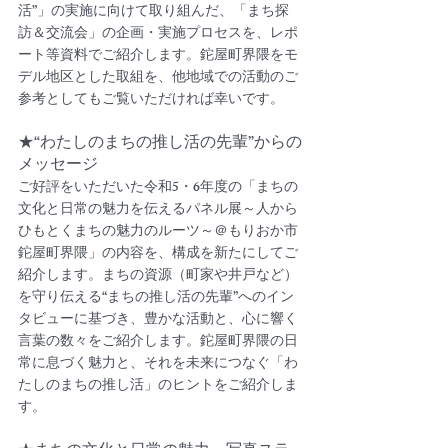
活”」の実施に向けて取り組んだ、「まち探
訪＆交流会」の企画・実施プロセスを、レポ
ート等資料でご紹介します。鉈屋町界隈をモ
デル地区とした取組を、他地域での活動のご
参考としてもご覧いただければ幸いです。
★“わたしのまちの推し活の先輩”からの
メッセージ
ご好評をいただいた令和5・6年度の「まちの
文化と日常の魅力を伝えるパネル展～人から
ひもとくまちの魅力のルーツ～＠もりおか市
鉈屋町界隈」の内容を、構成を新たにしてご
紹介します。まちの資源（町家や井戸など）
を守り伝える“まちの推し活の先輩”へのイン
タビューに基づき、豊かな活動と、心に響く
言葉の数々をご紹介します。鉈屋町界隈の日
常に息づく魅力と、それを未来につなぐ「わ
たしのまちの推し活」のヒントをご紹介しま
す。