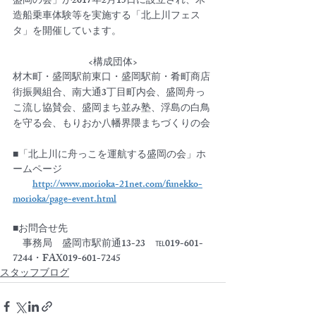
盛岡の会」が2017年2月15日に設立され、木
造船乗車体験等を実施する「北上川フェス
タ」を開催しています。
<構成団体>
材木町・盛岡駅前東口・盛岡駅前・肴町商店
街振興組合、南大通3丁目町内会、盛岡舟っ
こ流し協賛会、盛岡まち並み塾、浮島の白鳥
を守る会、もりおか八幡界隈まちづくりの会
■「北上川に舟っこを運航する盛岡の会」ホ
ームページ
http://www.morioka-21net.com/funekko-
morioka/page-event.html
■お問合せ先
　事務局　盛岡市駅前通13-23　℡019-601-
7244・FAX019-601-7245
スタッフブログ