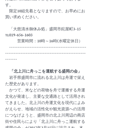
す。　
　限定10組先着となりますので、お早めにお
買い求めください。
　「大慈清水御休み処」盛岡市鉈屋町3-15　
℡019-656-1603
　　　営業時間：10時～16時(水曜定休日）
　---------------------------------------------
-----------------------------------------------
-------
「北上川に舟っこを運航する盛岡の会」
　岩手県盛岡市に流れる北上川は舟運で栄え
た歴史があります。
　かつて、米などの荷物を舟で運搬する舟運
文化が発達し、主要な交通路として活用され
てきました。北上川の舟運文化を現代によみ
がえらせ、地域の活性化や観光資源への活用
につなげようと、盛岡市の北上川周辺の商店
街や住民らにより「北上川に舟っこ運航する