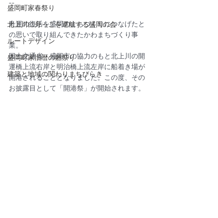
--
盛岡町家春祭り
舟運の復活を盛岡のまちづくりにつなげたと
北上川に舟っこを運航する盛岡の会
の思いで取り組んできたかわまちづくり事
ルートデザイン
業。
国土交通省・盛岡市の協力のもと北上川の開
盛岡町家旧暦の雛祭り
運橋上流右岸と明治橋上流左岸に船着き場が
建築と地域の関わりまちびらき
開港されることとなりました。この度、その
お披露目として「開港祭」が開始されます。