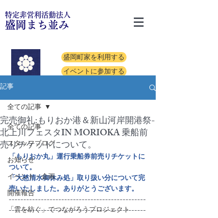
特定非営利活動法人
盛岡まち並み
盛岡町家を利用する
イベントに参加する
記事
全ての記事
完売御礼:もりおか港＆新山河岸開港祭-
全ての記事
北上川フェスタIN MORIOKA 乗船前
売りチケットについて。
スタッフブログ
「もりおか丸」運行乗船券前売りチケットに
お知らせ
ついて。
イベント・企画
「大慈清水御休み処」取り扱い分について完
売いたしました。ありがとうございます。
開催報告
-----------------------------------------------
「雲を紡ぐ」でつながろうプロジェクト
-----------------------------------------------