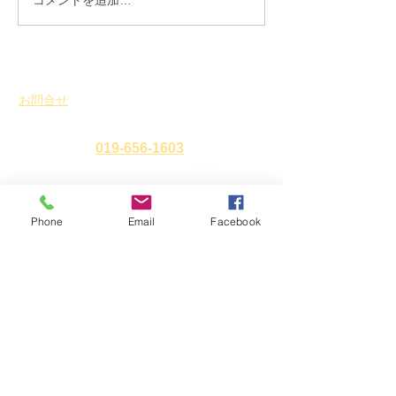
開催レポート「街並み修
パンフレット紹
景フォーラム-生きた街並
を更新しました
みから育む盛岡アイデン
ティティ＠大慈寺地区-」
お問合せ
2026.2.8(日)
​
特定非営利活動法人 盛岡まち並み塾
℡・Fax
019-656-1603
Phone
Email
Facebook
アクセス
〒
020-0827
岩手県盛岡市鉈屋町3番15号
「大慈清水御休み処」
営業時間 10時～16時／休業日 水曜日・年末年始
ホーム
新着情報
イベント