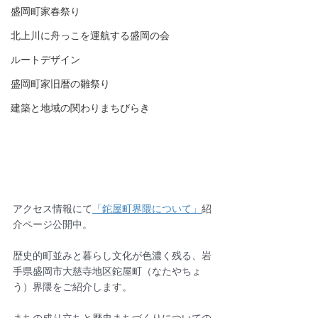
盛岡町家春祭り
北上川に舟っこを運航する盛岡の会
ルートデザイン
盛岡町家旧暦の雛祭り
建築と地域の関わりまちびらき
アクセス情報にて
「鉈屋町界隈について
」
紹
介ページ公開中。
歴史的町並みと暮らし文化が色濃く残る、岩
手県盛岡市大慈寺地区鉈屋町（なたやちょ
う）界隈をご紹介します。