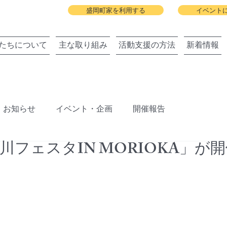
盛岡町家を利用する
イベント
たちについて
主な取り組み
活動支援の方法
新着情報
お知らせ
イベント・企画
開催報告
川フェスタIN MORIOKA」が
ジェクト
盛岡町家春祭り
北上川に舟っこを運航する
旧暦の雛祭り
建築と地域の関わりまちびらき