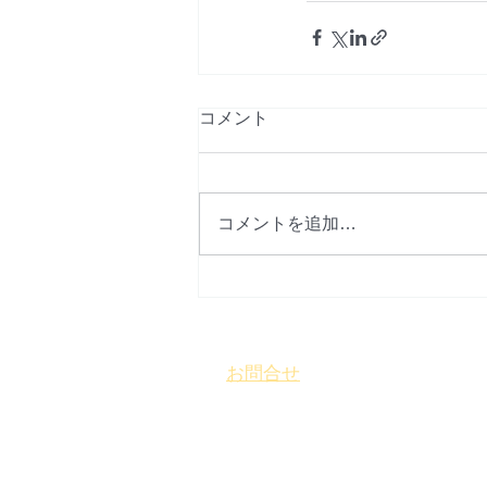
コメント
コメントを追加…
お問合せ
​
特定非営利活動法人 盛岡まち
〒 020-0827
岩手県盛岡市鉈屋町3番15号
「大慈
営業時間 10時～16時／休業日 水