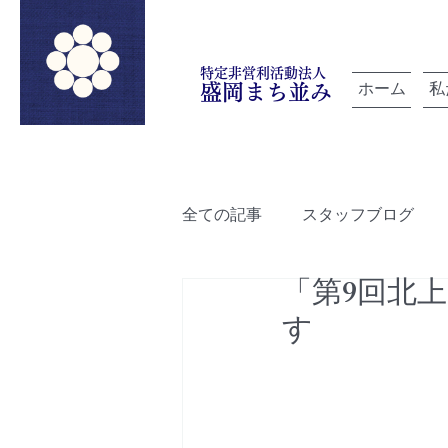
特定非営利活動法人
ホーム
私
盛岡まち並み
全ての記事
スタッフブログ
「第9回北上
「雲を紡ぐ」でつながろうプロ
す
ルートデザイン
盛岡町家