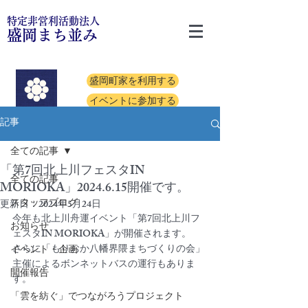
特定非営利活動法人
盛岡まち並み
盛岡町家を利用する
イベントに参加する
記事
全ての記事
「第7回北上川フェスタIN
全ての記事
MORIOKA」2024.6.15開催です。
スタッフブログ
更新日：
2024年5月24日
今年も北上川舟運イベント「第7回北上川フ
お知らせ
ェスタIN MORIOKA」が開催されます。
さらに「もりおか八幡界隈まちづくりの会」
イベント・企画
主催によるボンネットバスの運行もありま
開催報告
す。
「雲を紡ぐ」でつながろうプロジェクト