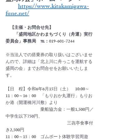
https://www.kitakamigawa-
fune.net/
　【主催・お問合せ先】
　　「盛岡地区かわまちづくり（舟運）実行
委員会」事務局　℡：019-601-7244　
※当法人での搭乗券の取り扱いはございませ
んので、詳細は「北上川に舟っこを運航する
盛岡の会」までお問合せをお願いいたしま
す。
【日　程】令和6年6月15日（土）　10:00～
11：00～16：00　「もりおか丸運行」もりお
か港（開運橋河川敷）より　
　　　　　　　　乗船協力金：一般1,500円／
中学生以下750円、
                                                                  三㐂亭食事付
き2,500円
11：00～15：00　ゴムボート体験学習周遊