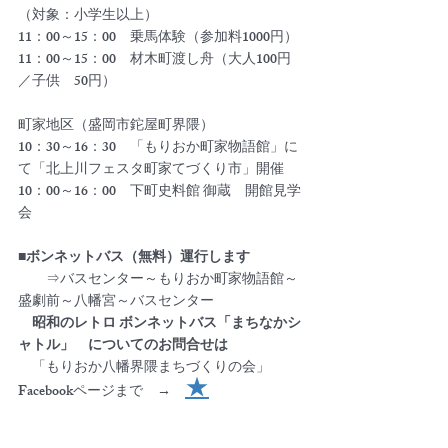
（対象：小学生以上）
11：00～15：00　乗馬体験（参加料1000円）
11：00～15：00　材木町渡し舟（大人100円
／子供　50円）
町家地区（盛岡市鉈屋町界隈）
10：30～16：30　「もりおか町家物語館」に
て「北上川フェスタ町家てづくり市」開催
10：00～16：00　下町史料館 御蔵　開館見学
会
■ボンネットバス（無料）運行します
　　⇒バスセンター～もりおか町家物語館～
盛劇前～八幡宮～バスセンター
　昭和のレトロ ボンネットバス「まちなかシ
ャトル」　についてのお問合せは
　「もりおか八幡界隈まちづくりの会」
★
Facebookページまで　→　