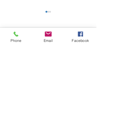
コメント
Phone
Email
Facebook
「第9回北上川フェスタIN
開催御礼：「盛
コメントを追加…
MORIOKA」が開催され
暦の雛祭り2026
ます
お問合せ
​
特定非営利活動法人 盛岡まち並み塾
℡・Fax
019-656-1603