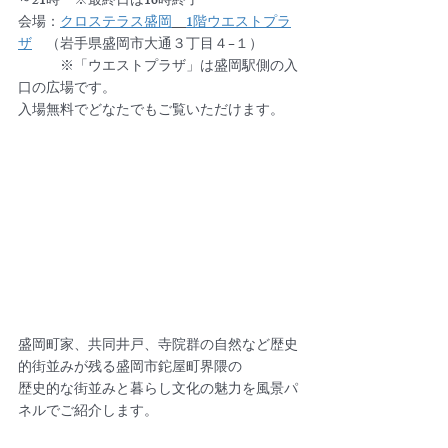
～21時　※最終日は16時終了
会場：
クロステラス盛岡
1階ウエストプラ
ザ
　（岩手県盛岡市大通３丁目４−１）
　　　※「ウエストプラザ」は盛岡駅側の入
口の広場です。
入場無料でどなたでもご覧いただけます。
盛岡町家、共同井戸、寺院群の自然など歴史
的街並みが残る盛岡市鉈屋町界隈の
歴史的な街並みと暮らし文化の魅力を風景パ
ネルでご紹介します。