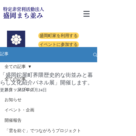
特定非営利活動法人
盛岡まち並み
盛岡町家を利用する
イベントに参加する
記事
全ての記事
「盛岡鉈屋町界隈歴史的な街並みと暮
全ての記事
らし文化紹介パネル展」開催します。
スタッフブログ
更新日：
2022年11月24日
お知らせ
イベント・企画
開催報告
「雲を紡ぐ」でつながろうプロジェクト