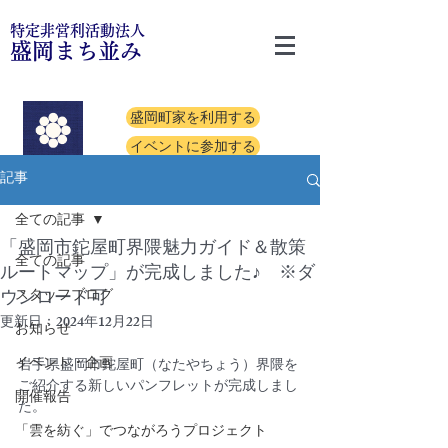
特定非営利活動法人
盛岡まち並み
盛岡町家を利用する
イベントに参加する
記事
全ての記事
「盛岡市鉈屋町界隈魅力ガイド＆散策
全ての記事
ルートマップ」が完成しました♪ ※ダ
ウンロード可
スタッフブログ
更新日：
2024年12月22日
お知らせ
イベント・企画
岩手県盛岡市鉈屋町（なたやちょう）界隈を
ご紹介する新しいパンフレットが完成しまし
開催報告
た。
「雲を紡ぐ」でつながろうプロジェクト