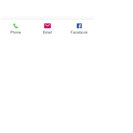
Phone
Email
Facebook
コメント
開催御礼： 企画展「まち
「まち探訪＆交
コメントを追加…
の文化と日常の魅力を伝
レポート」第2回
える、わたしのまちの“推
を公開しました
し活”デザイン展＠もりお