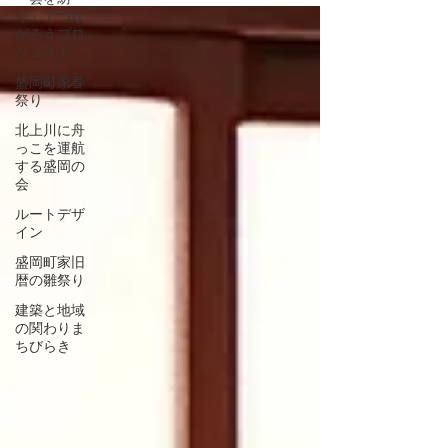
ぐ」でつな
がろうプロ
ジェクト
盛岡町家春
祭り
北上川に舟
っこを運航
する盛岡の
会
ルートデザ
イン
盛岡町家旧
暦の雛祭り
建築と地域
の関わりま
ちびらき