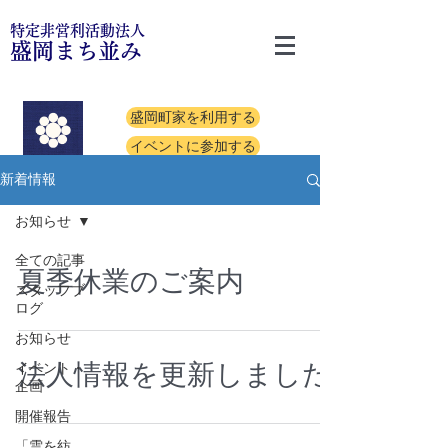
特定非営利活動法人
盛岡まち並み
盛岡町家を利用する
イベントに参加する
新着情報
お知らせ
全ての記事
夏季休業のご案内
スタッフブ
ログ
お知らせ
法人情報を更新しました
イベント・
企画
開催報告
「雲を紡